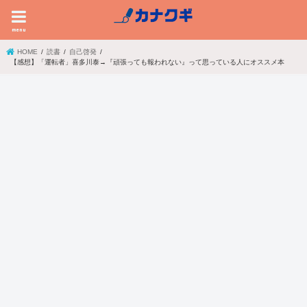
menu
HOME
読書
自己啓発
【感想】「運転者」喜多川泰→『頑張っても報われない』って思っている人にオススメ本