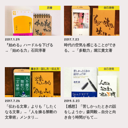
読書
自己啓発
2017.1.29
2017.7.23
『始める』ハードルを下げる
時代の空気を感じることができ
→「始める力」石田淳著
る。→「多動力」堀江貴文著
書き方・話し方・伝え方
自己啓発
2017.7.26
2019.5.23
「伝わる文章」よりも「したく
【感想】「苦しかったときの話
なる文章」→「人を操る禁断の
をしようか」森岡毅→自分と向
文章術」メンタリ…
き合う時間がもて…