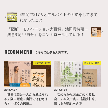
3年間で317人とアルバイトの面接をしてきて、
わかったこと
「図解 モチベーション大百科」池田貴将著→
無意識が『自分』をコントロールしている！
RECOMMEND
こちらの記事も人気です。
ビジネス・経営
ビジネス・経営
2017.9.27
2017.8.26
「世界は自分一人から変えられ
「なめらかなお金がめぐる社
る」阪口竜也→書評ではおさま
会。」家入一真→【必読】今、
らず、ぼくの感情…
誰しもが読むべき本