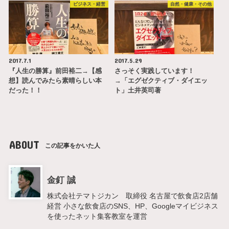
ビジネス・経営
自然・健康・その他
2017.7.1
2017.5.29
『人生の勝算』前田裕二→【感
さっそく実践しています！
想】読んでみたら素晴らしい本
→「エグゼクティブ・ダイエッ
だった！！
ト」土井英司著
ABOUT
この記事をかいた人
金釘 誠
株式会社テマトジカン 取締役 名古屋で飲食店2店舗
経営 小さな飲食店のSNS、HP、Googleマイビジネス
を使ったネット集客教室を運営