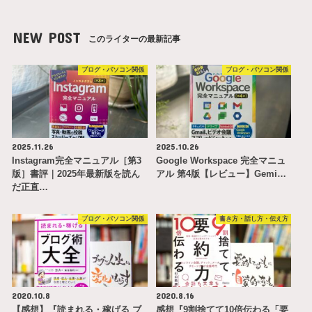
NEW POST
このライターの最新記事
ブログ・パソコン関係
ブログ・パソコン関係
2025.11.26
2025.10.26
Instagram完全マニュアル［第3
Google Workspace 完全マニュ
版］書評｜2025年最新版を読ん
アル 第4版【レビュー】Gemi…
だ正直…
ブログ・パソコン関係
書き方・話し方・伝え方
2020.10.8
2020.8.16
【感想】『読まれる・稼げる ブ
感想『9割捨てて10倍伝わる「要