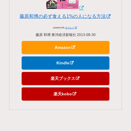
藤原和博の必ず食える1%の人になる方法
posted with
ヨメレバ
藤原 和博 東洋経済新報社 2013-08-30
Amazon
Kindle
楽天ブックス
楽天kobo