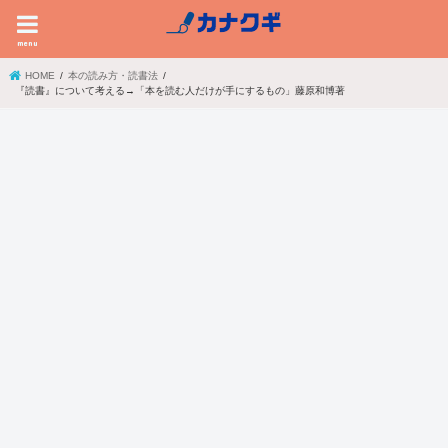
menu
HOME
本の読み方・読書法
『読書』について考える→「本を読む人だけが手にするもの」藤原和博著