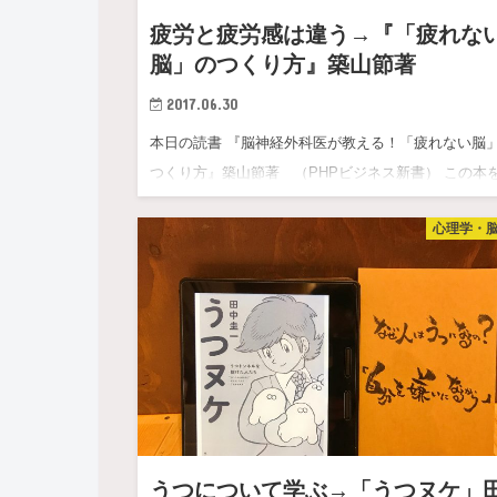
疲労と疲労感は違う→『「疲れな
脳」のつくり方』築山節著
2017.06.30
本日の読書 『脳神経外科医が教える！「疲れない脳
つくり方』築山節著 （PHPビジネス新書） この本
んだ…
心理学・
うつについて学ぶ→「うつヌケ」