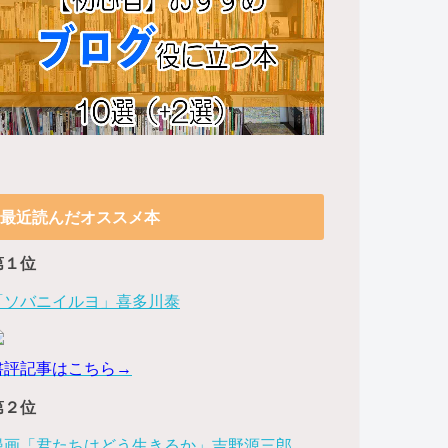
最近読んだオススメ本
第１位
「ソバニイルヨ」喜多川泰
書評記事はこちら→
第２位
漫画「君たちはどう生きるか」吉野源三郎