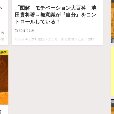
い
「図解 モチベーション大百科」池
田貴将著→無意識が『自分』をコン
トロールしている！
2017.06.21
」の
を選
サンクチュアリ出版さんより、池田貴将さんの「図解
モチベーション大百科」を献本いただいたので、「モチ
脳科学
ベーション…
田