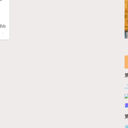
理由
とこ