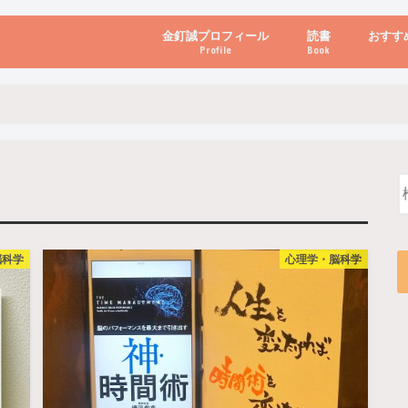
金釘誠プロフィール
読書
おすす
Profile
Book
ビジネス・経営
自己啓発
心理学・脳科学
書き方・話し方・
教育・リーダー
自然・健康・その
お金・投資・金融
ブログ・パソコン
脳科学
心理学・脳科学