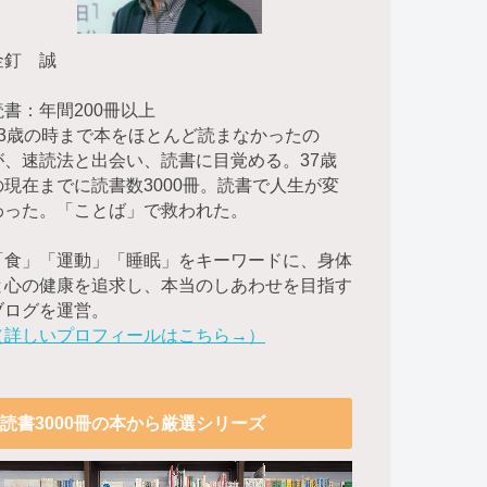
金釘 誠
読書：年間200冊以上
23歳の時まで本をほとんど読まなかったの
が、速読法と出会い、読書に目覚める。37歳
の現在までに読書数3000冊。読書で人生が変
わった。「ことば」で救われた。
「食」「運動」「睡眠」をキーワードに、身体
と心の健康を追求し、本当のしあわせを目指す
ブログを運営。
（詳しいプロフィールはこちら→）
読書3000冊の本から厳選シリーズ