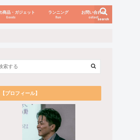
め商品・ガジェット
ランニング
お問い合わせ
Goods
Run
cotact
search
伝え方
他
関係
からだの変化（体重など）
【プロフィール】