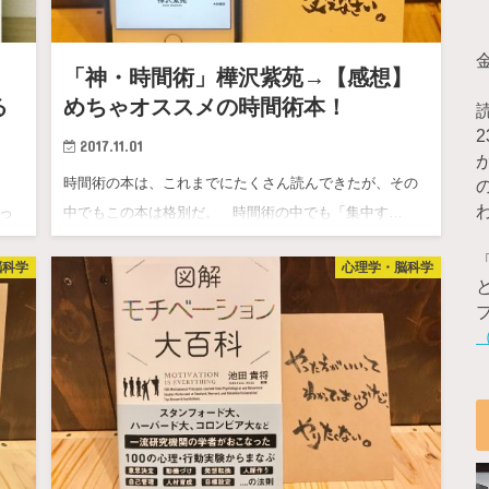
「神・時間術」樺沢紫苑→【感想】
る
めちゃオススメの時間術本！
2017.11.01
時間術の本は、これまでにたくさん読んできたが、その
っ
中でもこの本は格別だ。 時間術の中でも「集中す…
っ
脳科学
心理学・脳科学