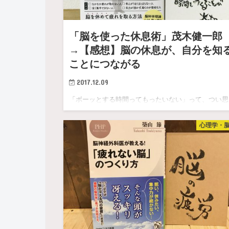
「脳を使った休息術」茂木健一郎
→【感想】脳の休息が、自分を知
ことにつながる
2017.12.09
「ボーッとする時間ってもったいない」って、つい思
てしまわないだろうか？ ぼくもまさに、その状態だ
心理学・
た。 &n…