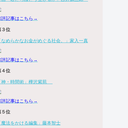
書評記事はこちら→
第３位
「なめらかなお金がめぐる社会。」家入一真
書評記事はこちら→
第４位
「神・時間術」樺沢紫苑
書評記事はこちら→
第５位
「魔法をかける編集」藤本智士