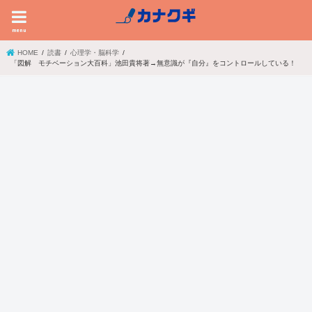
menu
HOME
読書
心理学・脳科学
「図解 モチベーション大百科」池田貴将著→無意識が『自分』をコントロールしている！