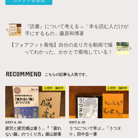
『読書』について考える→「本を読む人だけが
手にするもの」藤原和博著
【フォアフット着地】自分の走り方を動画で撮
ってわかった、かかとで着地している！
RECOMMEND
こちらの記事も人気です。
心理学・脳科学
心理学・脳科学
2017.6.30
2017.6.10
疲労と疲労感は違う→『「疲れ
うつについて学ぶ→「うつヌ
ない脳」のつくり方』築山節著
ケ」田中圭一著