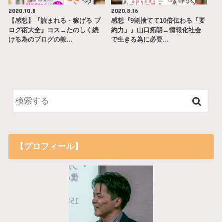
2020.10.8
2020.8.16
【感想】『読まれる・稼げる ブ
感想『9割捨てて10倍伝わる「要
ログ術大全』ヨス→たのしく続
約力」』山口拓朗→情報化社会
ける為のブログの教…
で生きる為に必要…
【プロフィール】