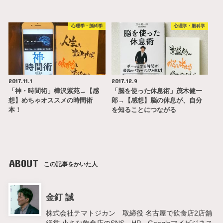
心理学・脳科学
心理学・脳科学
2017.11.1
2017.12.9
「神・時間術」樺沢紫苑→【感
「脳を使った休息術」茂木健一
想】めちゃオススメの時間術
郎→【感想】脳の休息が、自分
本！
を知ることにつながる
ABOUT
この記事をかいた人
金釘 誠
株式会社テマトジカン 取締役 名古屋で飲食店2店舗
経営 小さな飲食店のSNS、HP、Googleマイビジネス