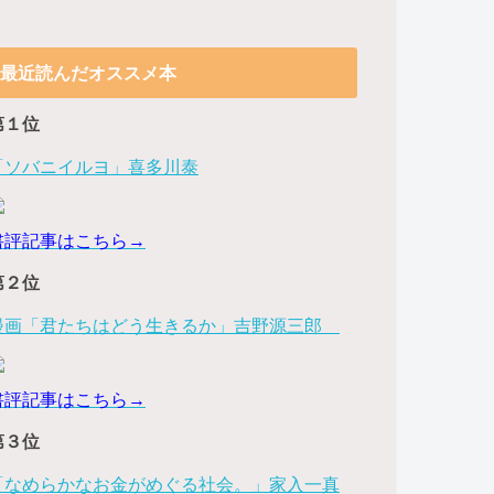
最近読んだオススメ本
第１位
「ソバニイルヨ」喜多川泰
書評記事はこちら→
第２位
漫画「君たちはどう生きるか」吉野源三郎
書評記事はこちら→
第３位
「なめらかなお金がめぐる社会。」家入一真