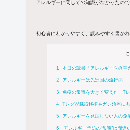
アレルギーに関しての知識がなかったので
初心者にわかりやすく、読みやすく書かれ
こ
1
本日の読書「アレルギー医療革命
2
アレルギーは先進国の流行病
3
免疫の常識を大きく変えた「T
4
Tレグが臓器移植やガン治療に
5
アレルギーを発症しない人の免
6
アレルギー予防の”常識”は間違