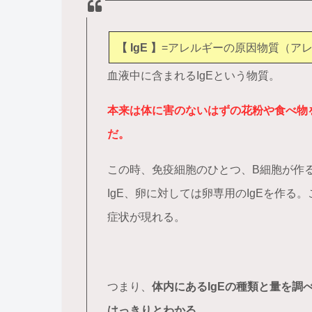
【 IgE 】
=アレルギーの原因物質（ア
血液中に含まれるIgEという物質。
本来は体に害のないはずの花粉や食べ物
だ。
この時、免疫細胞のひとつ、B細胞が作る
IgE、卵に対しては卵専用のIgEを作る
症状が現れる。
つまり、
体内にあるIgEの種類と量を
はっきりとわかる。