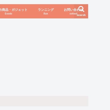
め商品・ガジェット
ランニング
お問い合わせ
Goods
Run
cotact
search
伝え方
他
関係
からだの変化（体重など）