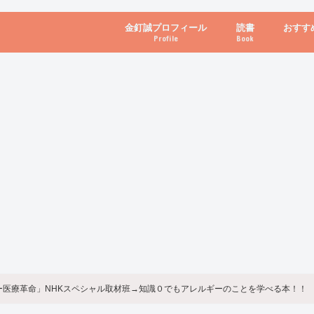
金釘誠プロフィール
読書
おすす
Profile
Book
ビジネス・経営
自己啓発
心理学・脳科学
書き方・話し方・
教育・リーダー
自然・健康・その
お金・投資・金融
ブログ・パソコン
ー医療革命」NHKスペシャル取材班→知識０でもアレルギーのことを学べる本！！