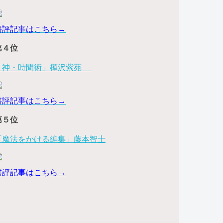
書評記事はこちら→
第４位
「神・時間術」樺沢紫苑
書評記事はこちら→
第５位
「魔法をかける編集」藤本智士
書評記事はこちら→