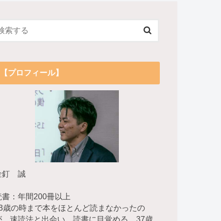
【プロフィール】
金釘 誠
読書：年間200冊以上
23歳の時まで本をほとんど読まなかったの
が、速読法と出会い、読書に目覚める。37歳