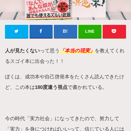
LINE
人が見たくない
って思う
「本当の現実」
を教えてくれ
るスゴイ本に出会った！！
ぼくは、成功本や自己啓発本をたくさん読んできたけ
ど、この本は
180度違う視点
で書かれている。
今の時代「実力社会」になってきたので、努力して
「実力」を身につければいいって、信じている人には