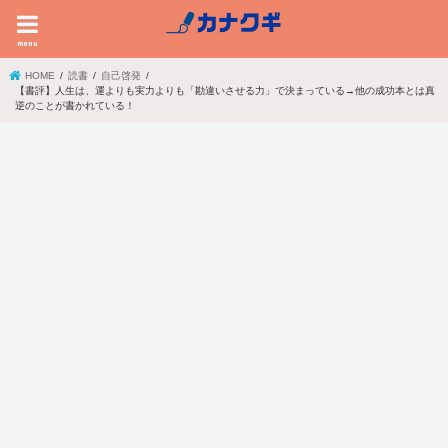
menu
HOME
読書
自己啓発
【書評】人生は、運よりも実力よりも「勘違いさせる力」で決まっている→他の成功本とは真
逆のことが書かれている！