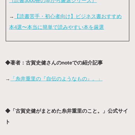
（読書3000冊の本から厳選シリーズ）
→
【読書苦手・初心者向け】ビジネス書おすすめ
本4選〜本当に簡単で読みやすい本を厳選
◆著者：古賀史健さんのnoteでの紹介記事
→
「糸井重里の『自伝のようなもの』。」
◆「古賀史健がまとめた糸井重里のこと。」公式サイ
ト