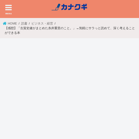
menu
HOME
読書
ビジネス・経営
【感想】「古賀史健がまとめた糸井重里のこと。」→気軽にサラっと読めて、深く考えること
ができる本