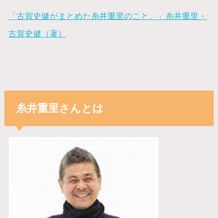
「古賀史健がまとめた糸井重里のこと。」糸井重里・
古賀史健（著）
糸井重里さんとは