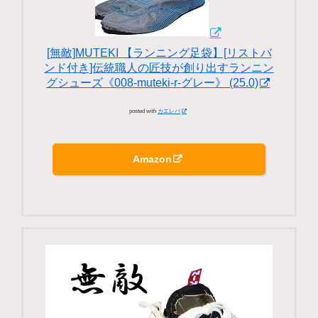
[無敵]MUTEKI 【ランニング足袋】[リストバ
ンド付き]伝統職人の匠技が創り出すランニン
グシューズ《008-muteki-r-グレー》 (25.0)
posted with
カエレバ
Amazon