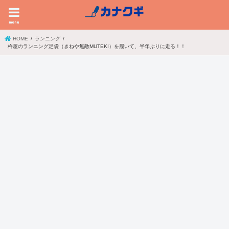
menu
HOME
ランニング
杵屋のランニング足袋（きねや無敵MUTEKI）を履いて、半年ぶりに走る！！