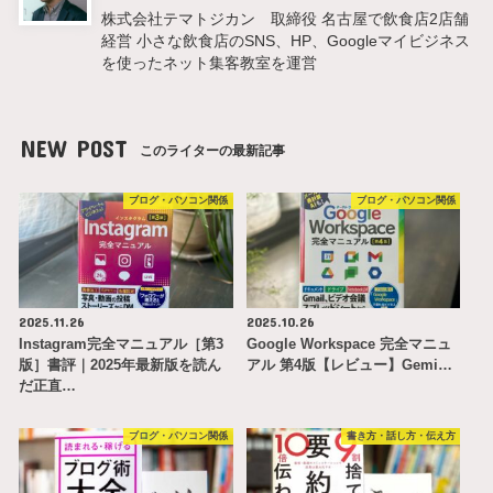
株式会社テマトジカン 取締役 名古屋で飲食店2店舗
経営 小さな飲食店のSNS、HP、Googleマイビジネス
を使ったネット集客教室を運営
NEW POST
このライターの最新記事
ブログ・パソコン関係
ブログ・パソコン関係
2025.11.26
2025.10.26
Instagram完全マニュアル［第3
Google Workspace 完全マニュ
版］書評｜2025年最新版を読ん
アル 第4版【レビュー】Gemi…
だ正直…
ブログ・パソコン関係
書き方・話し方・伝え方