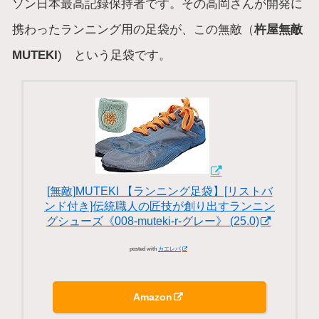
ソン日本最高記録保持者です。その高岡さんが開発に
携わったランニング用の足袋が、この無敵（
杵屋無敵
MUTEKI
) という足袋です。
[無敵]MUTEKI 【ランニング足袋】[リストバ
ンド付き]伝統職人の匠技が創り出すランニン
グシューズ《008-muteki-r-グレー》 (25.0)
posted with
カエレバ
Amazon