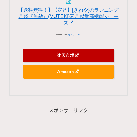
【送料無料！】【定番】[きねや]のランニング
足袋『無敵』(MUTEKI)素足感覚高機能シュー
ズ
posted with
カエレバ
楽天市場
Amazon
スポンサーリンク