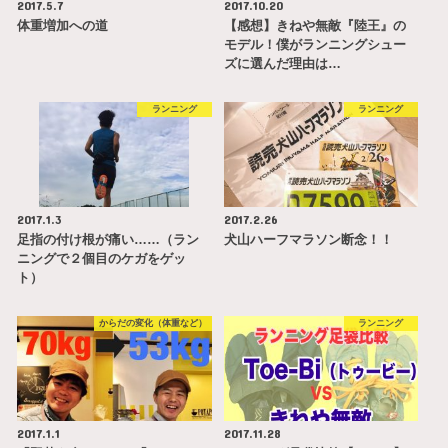
2017.5.7
2017.10.20
体重増加への道
【感想】きねや無敵『陸王』の
モデル！僕がランニングシュー
ズに選んだ理由は…
ランニング
ランニング
2017.1.3
2017.2.26
足指の付け根が痛い……（ラン
犬山ハーフマラソン断念！！
ニングで２個目のケガをゲッ
ト）
からだの変化（体重など）
ランニング
2017.1.1
2017.11.28