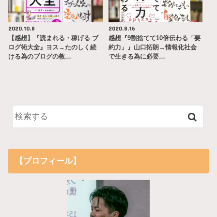
2020.10.8
2020.8.16
【感想】『読まれる・稼げる ブ
感想『9割捨てて10倍伝わる「要
ログ術大全』ヨス→たのしく続
約力」』山口拓朗→情報化社会
ける為のブログの教…
で生きる為に必要…
【プロフィール】