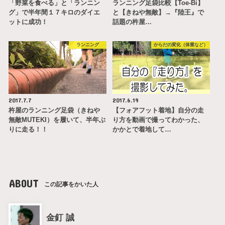
「野菜を食べる」と「ランニン
ランニング足袋比較【Toe-Bi】
グ」で半年間１７キロのダイエ
と【きねや無敵】→『陸王』で
ットに成功！
話題の杵屋…
ランニング
からだの変化（体重など）
2017.7.7
2017.6.19
杵屋のランニング足袋（きねや
【フォアフット着地】自分の走
無敵MUTEKI）を履いて、半年ぶ
り方を動画で撮ってわかった、
りに走る！！
かかとで着地して…
ABOUT
この記事をかいた人
金釘 誠