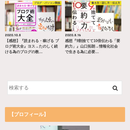
ブログ・パソコン関係
書き方・話し方・伝え方
2020.10.8
2020.8.16
【感想】『読まれる・稼げる ブ
感想『9割捨てて10倍伝わる「要
ログ術大全』ヨス→たのしく続
約力」』山口拓朗→情報化社会
ける為のブログの教…
で生きる為に必要…
【プロフィール】