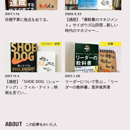
2017.1.16
2020.2.23
目標予算に焦点をあてる。
【感想】『最軽量のマネジメン
ト』サイボウズ山田理→新しい
時代のマネジャー…
ビジネス・経営
読書
2017.11.4
2017.1.28
【感想】「SHOE DOG（シュー
リーダーについて学ぶ→「リー
ドッグ）」フィル・ナイト→映
ダーの教科書」室井俊男著
画を見てい…
ABOUT
この記事をかいた人