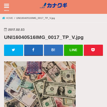
menu
HOME
UNI16040516IMG_0017_TP_V.jpg
2017.02.03
UNI16040516IMG_0017_TP_V.jpg
LINE