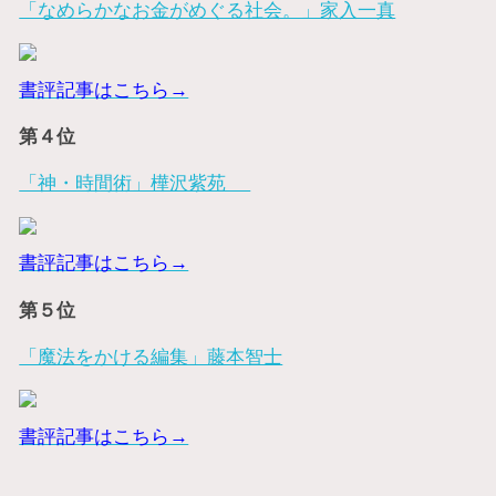
「なめらかなお金がめぐる社会。」家入一真
書評記事はこちら→
第４位
「神・時間術」樺沢紫苑
書評記事はこちら→
第５位
「魔法をかける編集」藤本智士
書評記事はこちら→