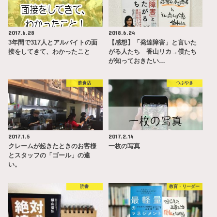
2017.6.28
2018.6.24
3年間で317人とアルバイトの面
【感想】「発達障害」と言いた
接をしてきて、わかったこと
がる人たち 香山リカ→僕たち
が知っておきたい…
飲食店
つぶやき
2017.1.5
2017.2.14
クレームが起きたときのお客様
一枚の写真
とスタッフの「ゴール」の違
い。
読書
教育・リーダー