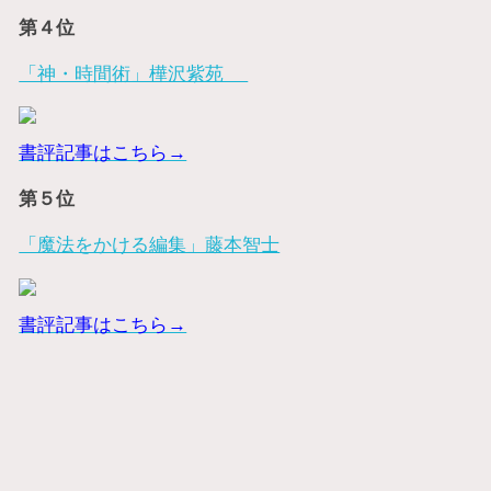
第４位
「神・時間術」樺沢紫苑
書評記事はこちら→
第５位
「魔法をかける編集」藤本智士
書評記事はこちら→