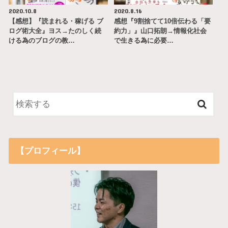
2020.10.8
2020.8.16
【感想】『読まれる・稼げる ブ
感想『9割捨てて10倍伝わる「要
ログ術大全』ヨス→たのしく続
約力」』山口拓朗→情報化社会
ける為のブログの教…
で生きる為に必要…
【プロフィール】