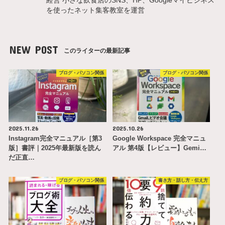
経営 小さな飲食店のSNS、HP、Googleマイビジネス
を使ったネット集客教室を運営
NEW POST
このライターの最新記事
ブログ・パソコン関係
ブログ・パソコン関係
2025.11.26
2025.10.26
Instagram完全マニュアル［第3
Google Workspace 完全マニュ
版］書評｜2025年最新版を読ん
アル 第4版【レビュー】Gemi…
だ正直…
ブログ・パソコン関係
書き方・話し方・伝え方