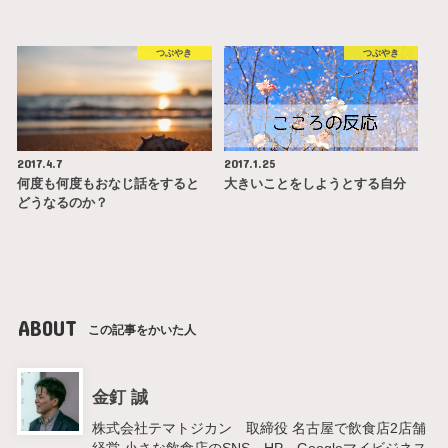
つぶやき
つぶやき
2017.4.7
2017.1.25
何度も何度もおなじ話をすると
大きいことをしようとする自分
どうなるのか？
ABOUT
この記事をかいた人
金釘 誠
株式会社テマトジカン 取締役 名古屋で飲食店2店舗