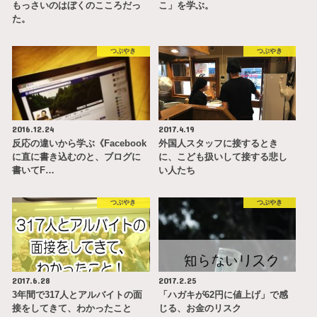
もっさいのはぼくのこころだっ
こ」を学ぶ。
た。
つぶやき
つぶやき
2016.12.24
2017.4.19
反応の違いから学ぶ《Facebook
外国人スタッフに接するとき
に直に書き込むのと、ブログに
に、こども扱いして接する悲し
書いてF…
い人たち
つぶやき
つぶやき
2017.6.28
2017.2.25
3年間で317人とアルバイトの面
「ハガキが62円に値上げ」で感
接をしてきて、わかったこと
じる、お金のリスク