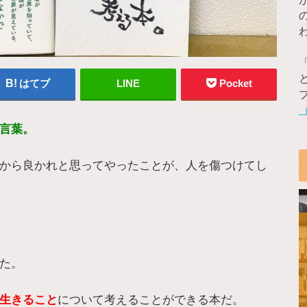
はてブ
LINE
Pocket
言葉。
から良かれと思ってやったことが、人を傷つけてし
た。
生きること
について考えることができる本だ。