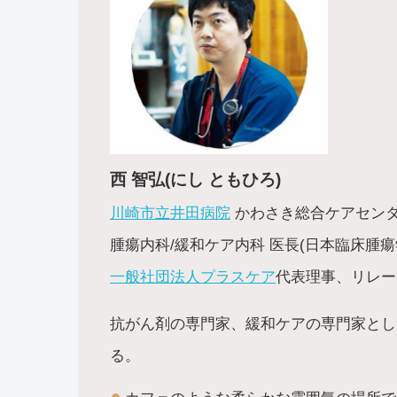
西 智弘(にし ともひろ)
川崎市立井田病院
かわさき総合ケアセン
腫瘍内科/緩和ケア内科 医長(日本臨床腫
一般社団法人プラスケア
代表理事、リレー
抗がん剤の専門家、緩和ケアの専門家として
る。