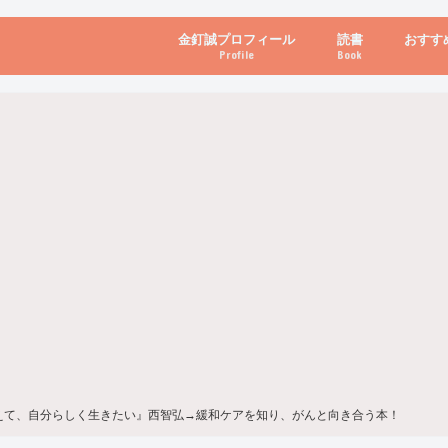
金釘誠プロフィール
読書
おすす
Profile
Book
ビジネス・経営
自己啓発
心理学・脳科学
書き方・話し方・
教育・リーダー
自然・健康・その
お金・投資・金融
ブログ・パソコン
えて、自分らしく生きたい』西智弘→緩和ケアを知り、がんと向き合う本！