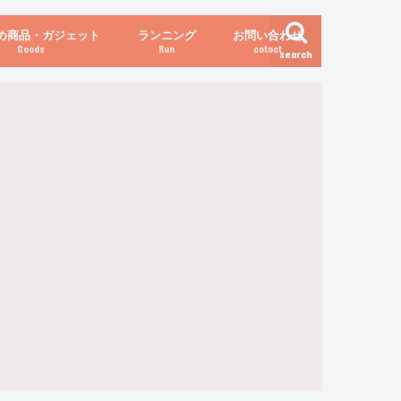
め商品・ガジェット
ランニング
お問い合わせ
Goods
Run
cotact
search
伝え方
他
関係
からだの変化（体重など）