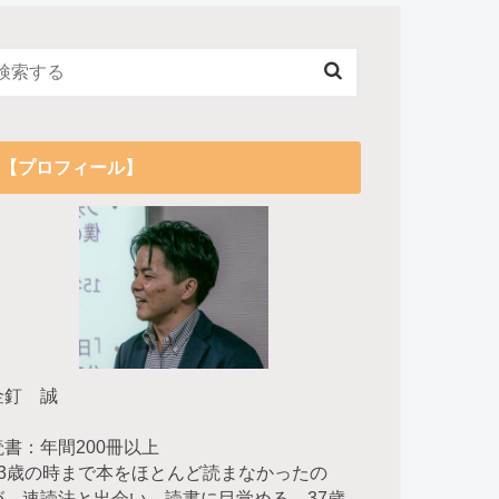
【プロフィール】
金釘 誠
読書：年間200冊以上
23歳の時まで本をほとんど読まなかったの
が、速読法と出会い、読書に目覚める。37歳