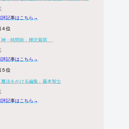
書評記事はこちら→
第４位
「神・時間術」樺沢紫苑
書評記事はこちら→
第５位
「魔法をかける編集」藤本智士
書評記事はこちら→