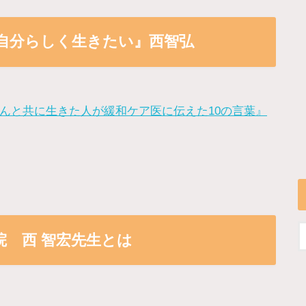
自分らしく生きたい』西智弘
んと共に生きた人が緩和ケア医に伝えた10の言葉』
院 西 智宏先生とは