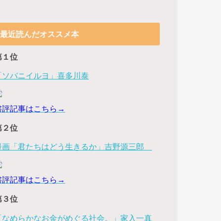
最近読んだオススメ本
第１位
「ソバニイルヨ」喜多川泰
書評記事はこちら→
第２位
漫画「君たちはどう生きるか」吉野源三郎
書評記事はこちら→
第３位
「なめらかなお金がめぐる社会。」家入一真