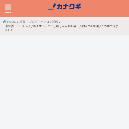
menu
HOME
読書
ブログ・パソコン関係
【感想】『カメラはじめます！』こいしゆうか→初心者・入門者の1冊目はこの本で決ま
り！！