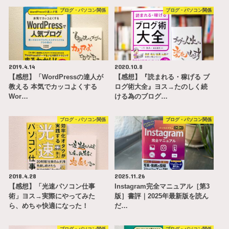
ブログ・パソコン関係
ブログ・パソコン関係
2019.4.14
2020.10.8
【感想】「WordPressの達人が
【感想】『読まれる・稼げる ブ
教える 本気でカッコよくする
ログ術大全』ヨス→たのしく続
Wor…
ける為のブログ…
ブログ・パソコン関係
ブログ・パソコン関係
2018.4.28
2025.11.26
【感想】「光速パソコン仕事
Instagram完全マニュアル［第3
術」ヨス→実際にやってみた
版］書評｜2025年最新版を読ん
ら、めちゃ快適になった！
だ…