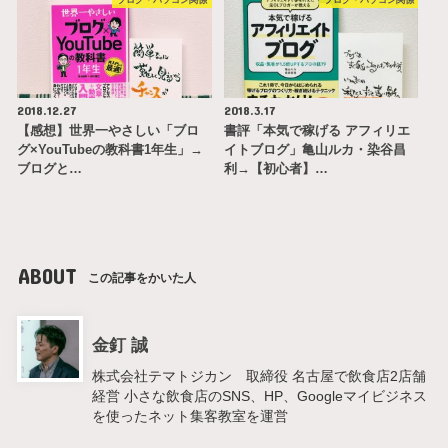
ブログ・パソコン関係
ブログ・パソコン関係
2018.12.27
2018.3.17
【感想】世界一やさしい「ブロ
書評「本気で稼げる アフィリエ
グ×YouTubeの教科書1年生」→
イトブログ」亀山ルカ・染谷昌
ブログと…
利→【初心者】…
ABOUT
この記事をかいた人
金釘 誠
株式会社テマトジカン 取締役 名古屋で飲食店2店舗
経営 小さな飲食店のSNS、HP、Googleマイビジネス
を使ったネット集客教室を運営