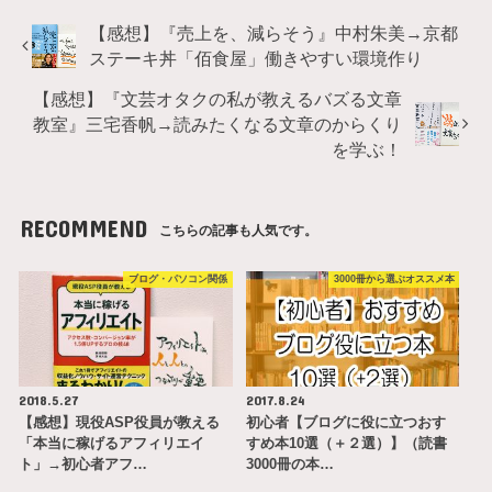
【感想】『売上を、減らそう』中村朱美→京都
ステーキ丼「佰食屋」働きやすい環境作り
【感想】『文芸オタクの私が教えるバズる文章
教室』三宅香帆→読みたくなる文章のからくり
を学ぶ！
RECOMMEND
こちらの記事も人気です。
ブログ・パソコン関係
3000冊から選ぶオススメ本
2018.5.27
2017.8.24
【感想】現役ASP役員が教える
初心者【ブログに役に立つおす
「本当に稼げるアフィリエイ
すめ本10選（＋２選）】（読書
ト」→初心者アフ…
3000冊の本…