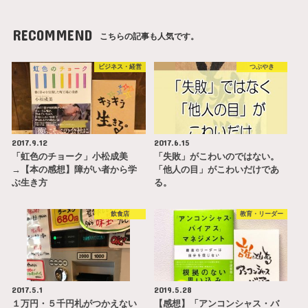
RECOMMEND
こちらの記事も人気です。
ビジネス・経営
つぶやき
2017.9.12
2017.6.15
「虹色のチョーク」小松成美
「失敗」がこわいのではない。
→【本の感想】障がい者から学
「他人の目」がこわいだけであ
ぶ生き方
る。
飲食店
教育・リーダー
2017.5.1
2019.5.28
１万円・５千円札がつかえない
【感想】「アンコンシャス・バ