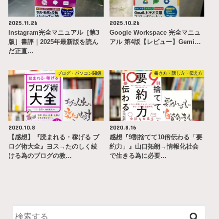
2025.11.26
2025.10.26
Instagram完全マニュアル［第3
Google Workspace 完全マニュ
版］書評｜2025年最新版を読ん
アル 第4版【レビュー】Gemi…
だ正直…
ブログ・パソコン関係
書き方・話し方・伝え方
2020.10.8
2020.8.16
【感想】『読まれる・稼げる ブ
感想『9割捨てて10倍伝わる「要
ログ術大全』ヨス→たのしく続
約力」』山口拓朗→情報化社会
ける為のブログの教…
で生きる為に必要…