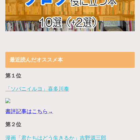
最近読んだオススメ本
第１位
「ソバニイルヨ」喜多川泰
書評記事はこちら→
第２位
漫画「君たちはどう生きるか」吉野源三郎