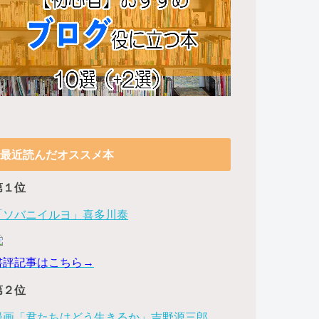
最近読んだオススメ本
第１位
「ソバニイルヨ」喜多川泰
書評記事はこちら→
第２位
漫画「君たちはどう生きるか」吉野源三郎