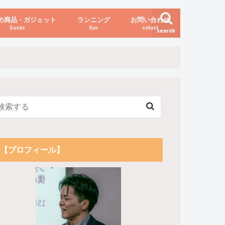
め商品・ガジェット
ランニング
お問い合わせ
Goods
Run
cotact
search
伝え方
他
関係
からだの変化（体重など）
【プロフィール】