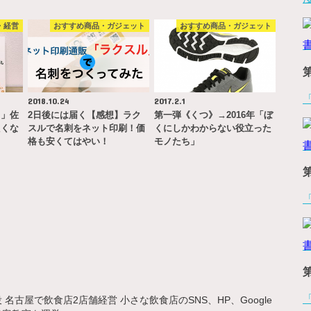
・経営
おすすめ商品・ガジェット
おすすめ商品・ガジェット
2018.10.24
2017.2.1
ス」佐
2日後には届く【感想】ラク
第一弾《くつ》→2016年「ぼ
たくな
スルで名刺をネット印刷！価
くにしかわからない役立った
格も安くてはやい！
モノたち」
名古屋で飲食店2店舗経営 小さな飲食店のSNS、HP、Google