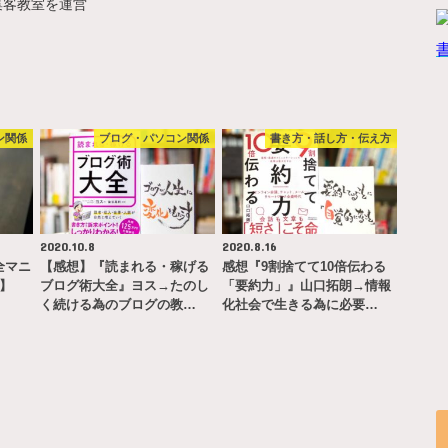
集客教室を運営
ン関係
ブログ・パソコン関係
書き方・話し方・伝え方
2020.10.8
2020.8.16
完全マニ
【感想】『読まれる・稼げる
感想『9割捨てて10倍伝わる
ー】
ブログ術大全』ヨス→たのし
「要約力」』山口拓朗→情報
く続ける為のブログの教…
化社会で生きる為に必要…