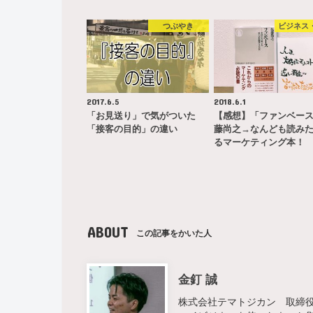
つぶやき
ビジネス
2017.6.5
2018.6.1
「お見送り」で気がついた
【感想】「ファンベー
「接客の目的」の違い
藤尚之→なんども読み
るマーケティング本！
ABOUT
この記事をかいた人
金釘 誠
株式会社テマトジカン 取締役 