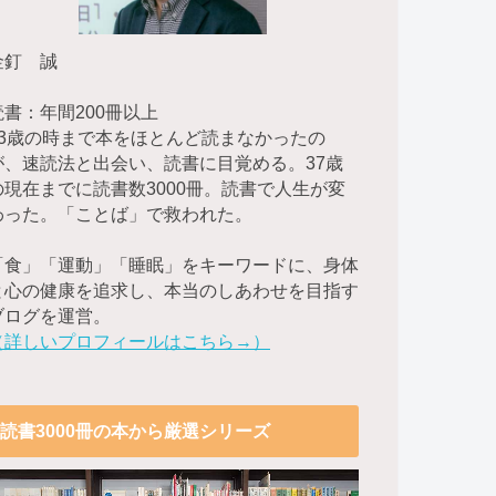
金釘 誠
読書：年間200冊以上
23歳の時まで本をほとんど読まなかったの
が、速読法と出会い、読書に目覚める。37歳
の現在までに読書数3000冊。読書で人生が変
わった。「ことば」で救われた。
「食」「運動」「睡眠」をキーワードに、身体
と心の健康を追求し、本当のしあわせを目指す
ブログを運営。
（詳しいプロフィールはこちら→）
読書3000冊の本から厳選シリーズ