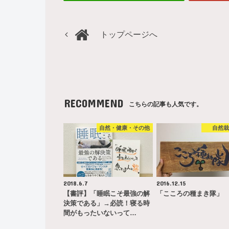
トップページへ
RECOMMEND
こちらの記事も人気です。
自然・健康・その他
自然
2018.6.7
2016.12.15
【書評】「睡眠こそ最強の解
「こころの種まき隊」
決策である」→必読！寝る時
間がもったいないって…