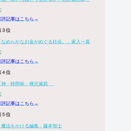
書評記事はこちら→
第３位
「なめらかなお金がめぐる社会。」家入一真
書評記事はこちら→
第４位
「神・時間術」樺沢紫苑
書評記事はこちら→
第５位
「魔法をかける編集」藤本智士