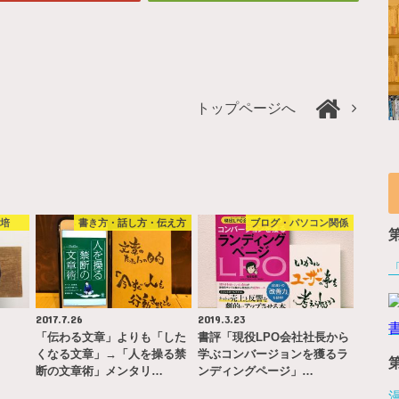
トップページへ
栽培
書き方・話し方・伝え方
ブログ・パソコン関係
2017.7.26
2019.3.23
「伝わる文章」よりも「した
書評「現役LPO会社社長から
くなる文章」→「人を操る禁
学ぶコンバージョンを獲るラ
断の文章術」メンタリ…
ンディングページ」…