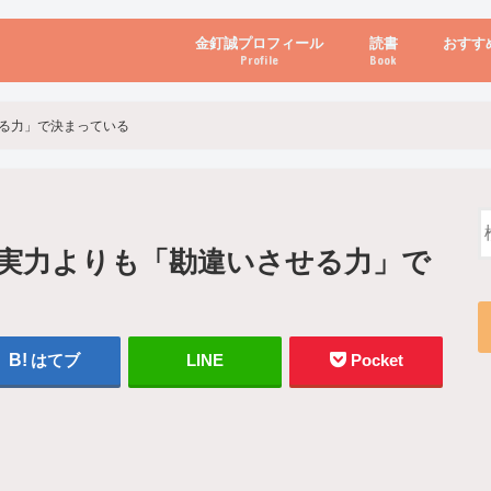
金釘誠プロフィール
読書
おすす
Profile
Book
ビジネス・経営
自己啓発
心理学・脳科学
書き方・話し方・
教育・リーダー
自然・健康・その
お金・投資・金融
ブログ・パソコン
る力」で決まっている
実力よりも「勘違いさせる力」で
はてブ
LINE
Pocket