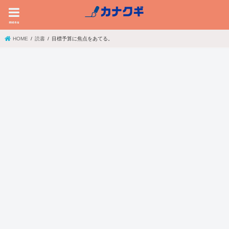
menu
HOME
読書
目標予算に焦点をあてる。