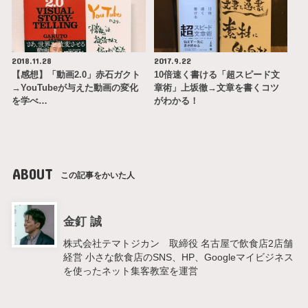
2018.11.28
2017.9.22
【感想】「動画2.0」赤石ガクト
10倍速く書ける「超スピード文
→YouTubeが与えた動画の変化
章術」上坂徹→文章を書くコツ
を学べ…
がわかる！
ABOUT
この記事をかいた人
金釘 誠
株式会社テマトジカン 取締役 名古屋で飲食店2店舗
経営 小さな飲食店のSNS、HP、Googleマイビジネス
を使ったネット集客教室を運営