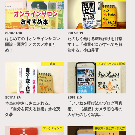
2018.11.18
2017.2.19
はじめての【オンラインサロン
たのしく働ける環境作りを目指
開設・運営】オススメ本まと
す！→「残業ゼロがすべてを解
め！
決する」小山昇著
読書
ブログ・パソコン関係
2017.1.24
2018.2.5
本当のやさしさにふれる。
「いいねを呼び込むブログ写真
→『自分を変える技術』永松茂
術」→【感想】カメラ初心者の
久著
人がたのしく写真…
マーケティング
書き方・話し方・伝え方