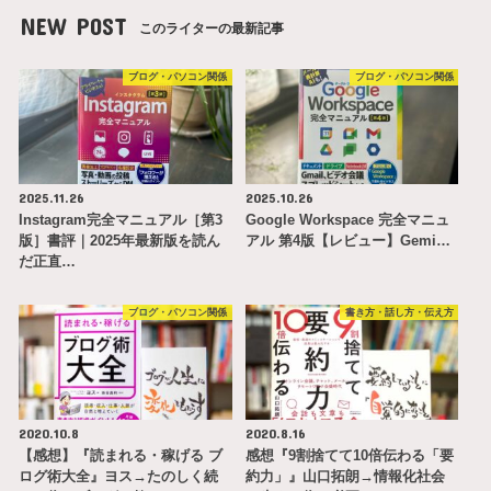
NEW POST
このライターの最新記事
ブログ・パソコン関係
ブログ・パソコン関係
2025.11.26
2025.10.26
Instagram完全マニュアル［第3
Google Workspace 完全マニュ
版］書評｜2025年最新版を読ん
アル 第4版【レビュー】Gemi…
だ正直…
ブログ・パソコン関係
書き方・話し方・伝え方
2020.10.8
2020.8.16
【感想】『読まれる・稼げる ブ
感想『9割捨てて10倍伝わる「要
ログ術大全』ヨス→たのしく続
約力」』山口拓朗→情報化社会