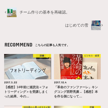
チーム作りの基本を再確認。
はじめての雪
RECOMMEND
こちらの記事も人気です。
読書
ビジネス・経営
2017.5.22
2017.10.4
【感想】14年前に速読法＜フォ
「革命のファンファーレ」キン
トリーディング＞を受講しまく
グコング西野亮廣→【感想】本
った結果、今の…
を作る側になって…
3000冊から選ぶオススメ本
読書