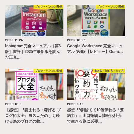
ブログ・パソコン関係
ブログ・パソコン関係
2025.11.26
2025.10.26
Instagram完全マニュアル［第3
Google Workspace 完全マニュ
版］書評｜2025年最新版を読ん
アル 第4版【レビュー】Gemi…
だ正直…
ブログ・パソコン関係
書き方・話し方・伝え方
2020.10.8
2020.8.16
【感想】『読まれる・稼げる ブ
感想『9割捨てて10倍伝わる「要
ログ術大全』ヨス→たのしく続
約力」』山口拓朗→情報化社会
ける為のブログの教…
で生きる為に必要…