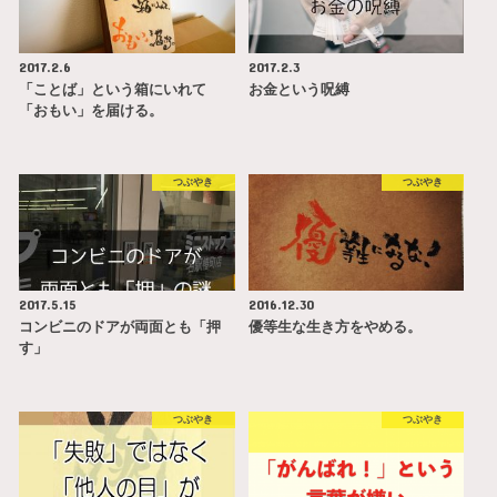
2017.2.6
2017.2.3
「ことば」という箱にいれて
お金という呪縛
「おもい」を届ける。
つぶやき
つぶやき
2017.5.15
2016.12.30
コンビニのドアが両面とも「押
優等生な生き方をやめる。
す」
つぶやき
つぶやき