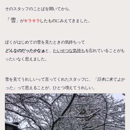
そのスタッフのことばを聞いてから、
「雪
」が
キラキラ
したもの
にみえてきました。
ぼくがはじめての雪を見たときの気持ちって
どんなのだったかなぁ
と、
たいせつな気持ち
を忘れていることがも
ったいなく思えました。
雪を見てうれしいって言ってくれたスタッフに、
「日本に来てよか
った」
って思えることが、ひとつ増えてうれしい。