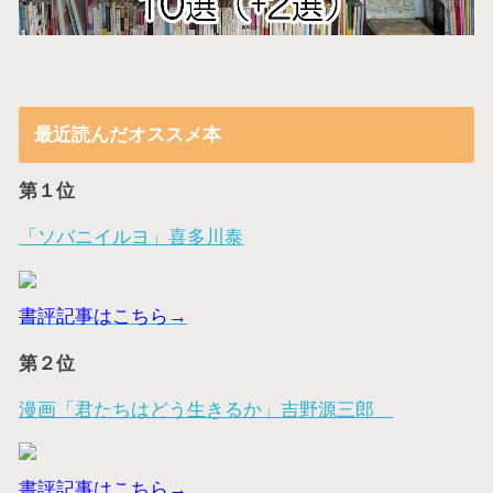
最近読んだオススメ本
第１位
「ソバニイルヨ」喜多川泰
書評記事はこちら→
第２位
漫画「君たちはどう生きるか」吉野源三郎
書評記事はこちら→