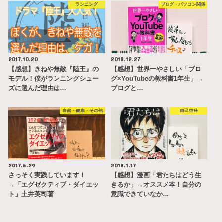
ランニング
ブログ・パソコン関係
2017.10.20
2018.12.27
【感想】きねや無敵『陸王』の
【感想】世界一やさしい「ブロ
モデル！僕がランニングシュー
グ×YouTubeの教科書1年生」→
ズに選んだ理由は…
ブログと…
自然・健康・その他
自己啓発
2017.5.29
2018.1.17
さっそく実践しています！
【感想】漫画「君たちはどう生
→「エグゼクティブ・ダイエッ
きるか」→オススメ本！自分の
ト」土井英司著
意識できていなか…