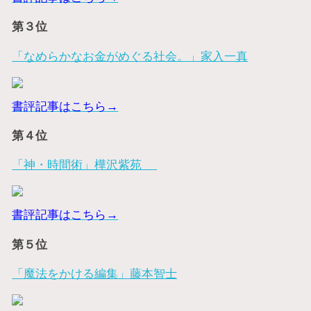
第３位
「なめらかなお金がめぐる社会。」家入一真
書評記事はこちら→
第４位
「神・時間術」樺沢紫苑
書評記事はこちら→
第５位
「魔法をかける編集」藤本智士