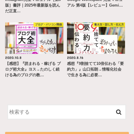
版］書評｜2025年最新版を読ん
アル 第4版【レビュー】Gemi…
だ正直…
ブログ・パソコン関係
書き方・話し方・伝え方
2020.10.8
2020.8.16
【感想】『読まれる・稼げる ブ
感想『9割捨てて10倍伝わる「要
ログ術大全』ヨス→たのしく続
約力」』山口拓朗→情報化社会
ける為のブログの教…
で生きる為に必要…