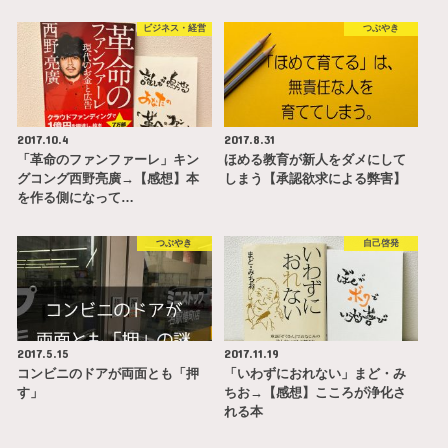
ビジネス・経営
つぶやき
2017.10.4
2017.8.31
「革命のファンファーレ」キン
ほめる教育が新人をダメにして
グコング西野亮廣→【感想】本
しまう【承認欲求による弊害】
を作る側になって…
つぶやき
自己啓発
2017.5.15
2017.11.19
コンビニのドアが両面とも「押
「いわずにおれない」まど・み
す」
ちお→【感想】こころが浄化さ
れる本