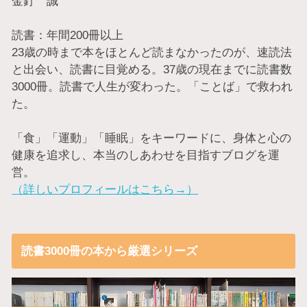
金釘 誠
読書：年間200冊以上
23歳の時まで本をほとんど読まなかったのが、速読法
と出会い、読書に目覚める。37歳の現在までに読書数
3000冊。読書で人生が変わった。「ことば」で救われ
た。
「食」「運動」「睡眠」をキーワードに、身体と心の
健康を追求し、本当のしあわせを目指すブログを運
営。
（詳しいプロフィールはこちら→）
読書3000冊の本から厳選シリーズ