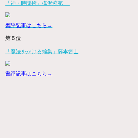
「神・時間術」樺沢紫苑
書評記事はこちら→
第５位
「魔法をかける編集」藤本智士
書評記事はこちら→