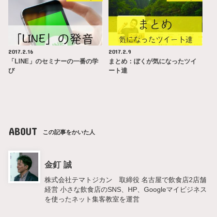
2017.2.16
2017.2.9
「LINE」のセミナーの一番の学
まとめ：ぼくが気になったツイ
び
ート達
ABOUT
この記事をかいた人
金釘 誠
株式会社テマトジカン 取締役 名古屋で飲食店2店舗
経営 小さな飲食店のSNS、HP、Googleマイビジネス
を使ったネット集客教室を運営