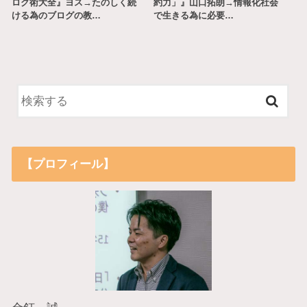
ログ術大全』ヨス→たのしく続
約力」』山口拓朗→情報化社会
ける為のブログの教…
で生きる為に必要…
【プロフィール】