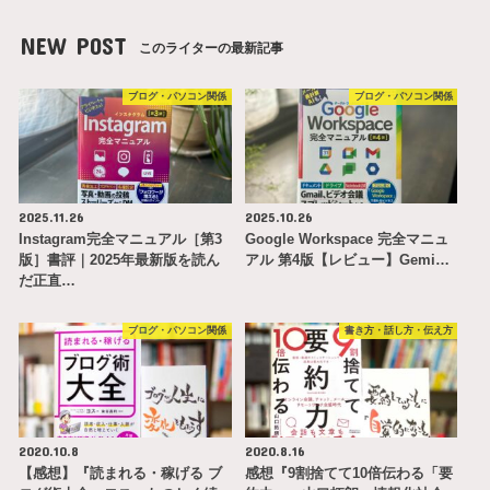
NEW POST
このライターの最新記事
ブログ・パソコン関係
ブログ・パソコン関係
2025.11.26
2025.10.26
Instagram完全マニュアル［第3
Google Workspace 完全マニュ
版］書評｜2025年最新版を読ん
アル 第4版【レビュー】Gemi…
だ正直…
ブログ・パソコン関係
書き方・話し方・伝え方
2020.10.8
2020.8.16
【感想】『読まれる・稼げる ブ
感想『9割捨てて10倍伝わる「要