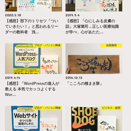
2020.5.18
2019.9.4
【感想】部下のトリセツ「つい
【感想】「心にしみる皮膚の
ていきたい！」と思われるリー
話」大塚篤司→正しい医療知識
ダーの教科者 浅…
が学べ、心があたた…
ブログ・パソコン関係
自然栽培
2019.4.14
2016.12.15
【感想】「WordPressの達人が
「こころの種まき隊」
教える 本気でカッコよくする
Wor…
ブログ・パソコン関係
ビジネス・経営