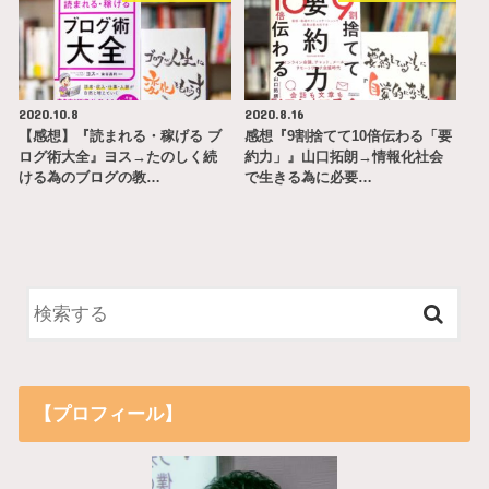
2020.10.8
2020.8.16
【感想】『読まれる・稼げる ブ
感想『9割捨てて10倍伝わる「要
ログ術大全』ヨス→たのしく続
約力」』山口拓朗→情報化社会
ける為のブログの教…
で生きる為に必要…
【プロフィール】