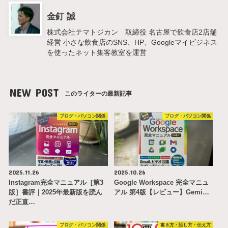
金釘 誠
株式会社テマトジカン 取締役 名古屋で飲食店2店舗
経営 小さな飲食店のSNS、HP、Googleマイビジネス
を使ったネット集客教室を運営
NEW POST
このライターの最新記事
ブログ・パソコン関係
ブログ・パソコン関係
2025.11.26
2025.10.26
Instagram完全マニュアル［第3
Google Workspace 完全マニュ
版］書評｜2025年最新版を読ん
アル 第4版【レビュー】Gemi…
だ正直…
ブログ・パソコン関係
書き方・話し方・伝え方