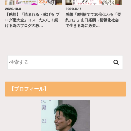
2020.10.8
2020.8.16
【感想】『読まれる・稼げる ブ
感想『9割捨てて10倍伝わる「要
ログ術大全』ヨス→たのしく続
約力」』山口拓朗→情報化社会
ける為のブログの教…
で生きる為に必要…
【プロフィール】