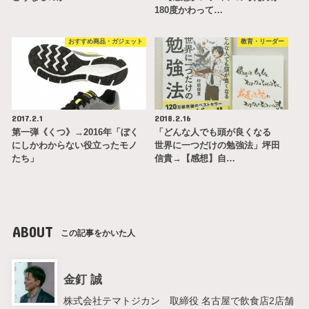
180度かわって…
おすすめ商品・ガジェット
教育・リーダー
2017.2.1
2018.2.16
第一弾《くつ》→2016年「ぼく
「どんな人でも頭が良くなる
にしかわからない役立ったモノ
世界に一つだけの勉強法」坪田
たち」
信貴→【感想】自…
ABOUT
この記事をかいた人
金釘 誠
株式会社テマトジカン 取締役 名古屋で飲食店2店舗