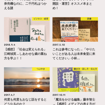
券売機なのに、二千円札はつか
開設・運営】オススメ本まと
える謎
め！
ビジネス・経営
読書
2018.9.4
2017.5.10
【感想】「社会は変えられる」
これは参考になった→「やりた
江崎禎英→しあわせな歳の重ね
いことがある人は未来食堂に来
方を学ぶ！！
てください」小林…
つぶやき
書き方・話し方・伝え方
2017.4.7
2017.10.11
何度も何度もおなじ話をすると
「魔法をかける編集」藤本智士
どうなるのか？
→【感想】メディアの考え方が