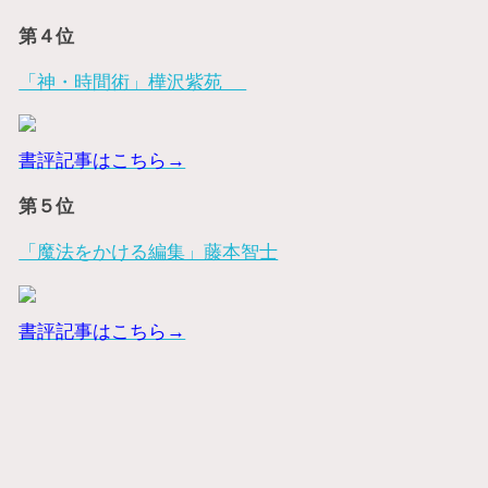
第４位
「神・時間術」樺沢紫苑
書評記事はこちら→
第５位
「魔法をかける編集」藤本智士
書評記事はこちら→