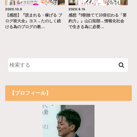
2020.10.8
2020.8.16
【感想】『読まれる・稼げる ブ
感想『9割捨てて10倍伝わる「要
ログ術大全』ヨス→たのしく続
約力」』山口拓朗→情報化社会
ける為のブログの教…
で生きる為に必要…
【プロフィール】