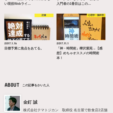
い現役Webライ…
入門者の1冊目はこの…
読書
心理学・脳科学
2017.1.16
2017.11.1
目標予算に焦点をあてる。
「神・時間術」樺沢紫苑→【感
想】めちゃオススメの時間術
本！
ABOUT
この記事をかいた人
金釘 誠
株式会社テマトジカン 取締役 名古屋で飲食店2店舗