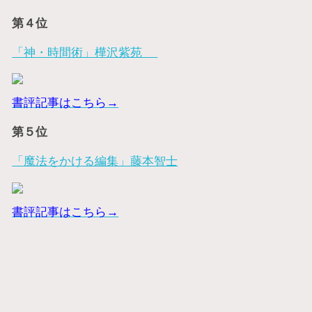
第４位
「神・時間術」樺沢紫苑
書評記事はこちら→
第５位
「魔法をかける編集」藤本智士
書評記事はこちら→