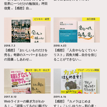
世界に一つだけの勉強法」坪田
信貴→【感想】自…
ビジネス・経営
自己啓発
2018.7.3
2018.4.23
【感想】「おいしいものだけを
【感想】「人生やらなくていい
売る」奇跡のスーパーまるおか
リスト」四角大輔→自分を信じ
の流儀→しあわせ…
ることができない…
書き方・話し方・伝え方
ブログ・パソコン関係
2017.8.12
2019.6.16
Webライターの稼ぎ方がわか
【感想】『カメラはじめま
る！→「頑張ってるのに稼げな
す！』こいしゆうか→初心者・