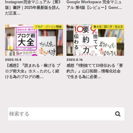
Instagram完全マニュアル［第3
Google Workspace 完全マニュ
版］書評｜2025年最新版を読ん
アル 第4版【レビュー】Gemi…
だ正直…
ブログ・パソコン関係
書き方・話し方・伝え方
2020.10.8
2020.8.16
【感想】『読まれる・稼げる ブ
感想『9割捨てて10倍伝わる「要
ログ術大全』ヨス→たのしく続
約力」』山口拓朗→情報化社会
ける為のブログの教…
で生きる為に必要…