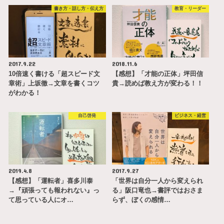
書き方・話し方・伝え方
教育・リーダー
2017.9.22
2018.11.6
10倍速く書ける「超スピード文
【感想】「才能の正体」坪田信
章術」上坂徹→文章を書くコツ
貴→読めば教え方が変わる！！
がわかる！
自己啓発
ビジネス・経営
2019.4.8
2017.9.27
【感想】「運転者」喜多川泰
「世界は自分一人から変えられ
→『頑張っても報われない』っ
る」阪口竜也→書評ではおさま
て思っている人にオ…
らず、ぼくの感情…