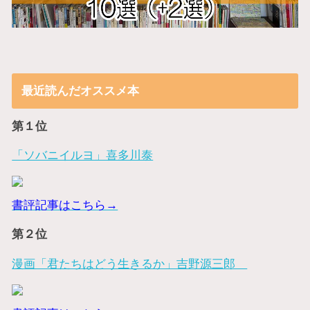
最近読んだオススメ本
第１位
「ソバニイルヨ」喜多川泰
書評記事はこちら→
第２位
漫画「君たちはどう生きるか」吉野源三郎