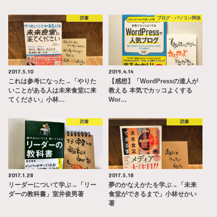
読書
ブログ・パソコン関係
2017.5.10
2019.4.14
これは参考になった→「やりた
【感想】「WordPressの達人が
いことがある人は未来食堂に来
教える 本気でカッコよくする
てください」小林…
Wor…
読書
読書
2017.1.28
2017.5.18
リーダーについて学ぶ→「リー
夢のかなえかたを学ぶ→「未来
ダーの教科書」室井俊男著
食堂ができるまで」小林せかい
著