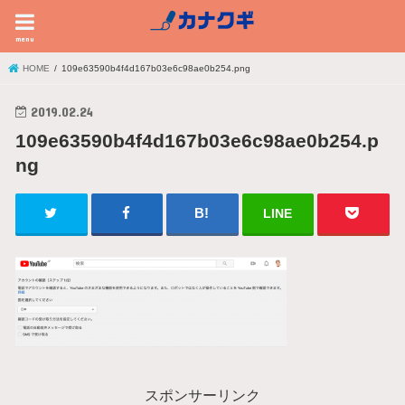
menu
HOME
109e63590b4f4d167b03e6c98ae0b254.png
2019.02.24
109e63590b4f4d167b03e6c98ae0b254.p
ng
LINE
スポンサーリンク