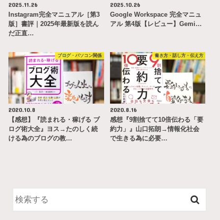
2025.11.26
2025.10.26
Instagram完全マニュアル［第3
Google Workspace 完全マニュ
版］書評｜2025年最新版を読ん
アル 第4版【レビュー】Gemi…
だ正直…
ブログ・パソコン関係
書き方・話し方・伝え方
2020.10.8
2020.8.16
【感想】『読まれる・稼げる ブ
感想『9割捨てて10倍伝わる「要
ログ術大全』ヨス→たのしく続
約力」』山口拓朗→情報化社会
ける為のブログの教…
で生きる為に必要…