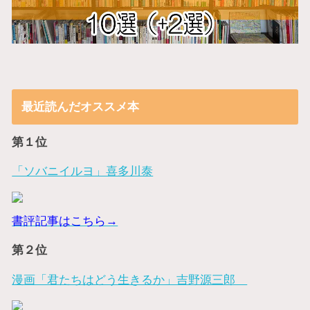
最近読んだオススメ本
第１位
「ソバニイルヨ」喜多川泰
書評記事はこちら→
第２位
漫画「君たちはどう生きるか」吉野源三郎