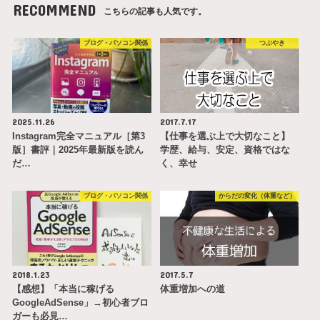
RECOMMEND
こちらの記事も人気です。
ブログ・パソコン関係
つぶやき
2025.11.26
2017.7.17
Instagram完全マニュアル［第3
【仕事を選ぶ上で大切なこと】
版］書評｜2025年最新版を読ん
学歴、給与、安定、資格ではな
だ…
く、幸せ
ブログ・パソコン関係
からだの変化（体重など）
2018.1.23
2017.5.7
【感想】「本当に稼げる
体重増加への道
GoogleAdSense」→初心者ブロ
ガーも必見…