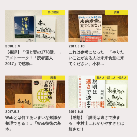
自己啓発
読書
2018.6.9
2017.5.10
【書評】「僕と妻の1778話」→
これは参考になった→「やりた
アメトーーク！「読者芸人
いことがある人は未来食堂に来
2017」で感動…
てください」小林…
読書
書き方・話し方・伝え方
2017.5.3
2019.6.8
Webとは何？あいまいな知識が
【感想】「説明は速さで決ま
整理できる！→「Web技術の基
る」中村圭→わかりやすさとは
本」
短さだ！