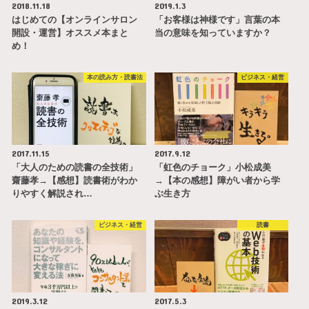
2018.11.18
2019.1.3
はじめての【オンラインサロン
「お客様は神様です」言葉の本
開設・運営】オススメ本まと
当の意味を知っていますか？
め！
本の読み方・読書法
ビジネス・経営
2017.11.15
2017.9.12
「大人のための読書の全技術」
「虹色のチョーク」小松成美
齋藤孝→【感想】読書術がわか
→【本の感想】障がい者から学
りやすく解説され…
ぶ生き方
ビジネス・経営
読書
2019.3.12
2017.5.3