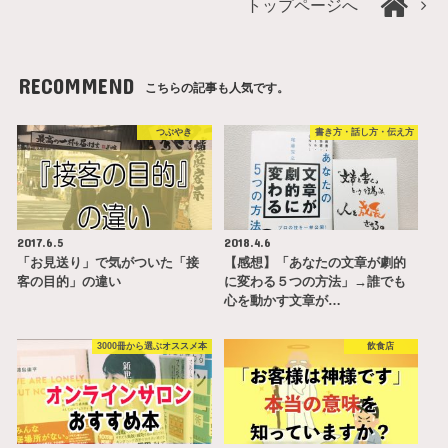
トップページへ
RECOMMEND
こちらの記事も人気です。
つぶやき
書き方・話し方・伝え方
2017.6.5
2018.4.6
「お見送り」で気がついた「接
【感想】「あなたの文章が劇的
客の目的」の違い
に変わる５つの方法」→誰でも
心を動かす文章が…
3000冊から選ぶオススメ本
飲食店