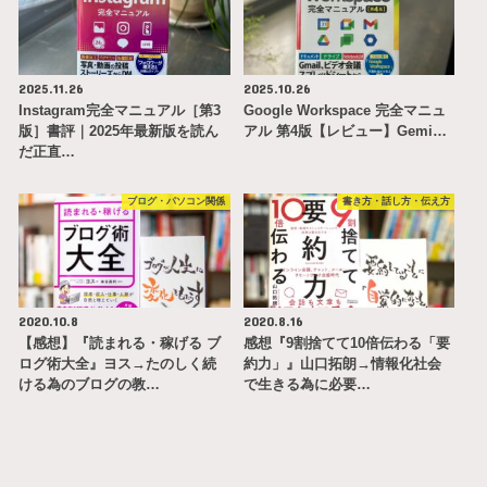
2025.11.26
2025.10.26
Instagram完全マニュアル［第3
Google Workspace 完全マニュ
版］書評｜2025年最新版を読ん
アル 第4版【レビュー】Gemi…
だ正直…
ブログ・パソコン関係
書き方・話し方・伝え方
2020.10.8
2020.8.16
【感想】『読まれる・稼げる ブ
感想『9割捨てて10倍伝わる「要
ログ術大全』ヨス→たのしく続
約力」』山口拓朗→情報化社会
ける為のブログの教…
で生きる為に必要…