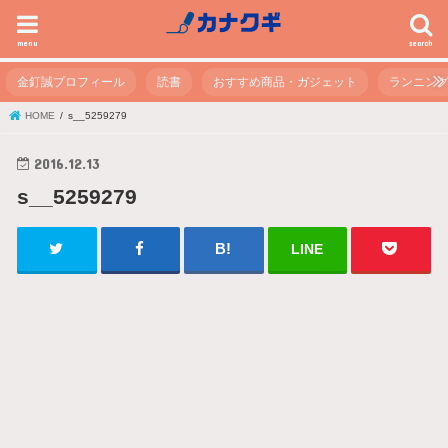
menu
search
金釘誠プロフィール
読書
おすすめ商品・ガジェット
ランニン
HOME
s__5259279
2016.12.13
s__5259279
LINE