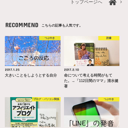
トップページへ
RECOMMEND
こちらの記事も人気です。
つぶやき
読書
2017.1.25
2017.2.10
大きいことをしようとする自分
命について考える時間がもて
た。→「112日間のママ」清水健
著
ブログ・パソコン関係
つぶやき