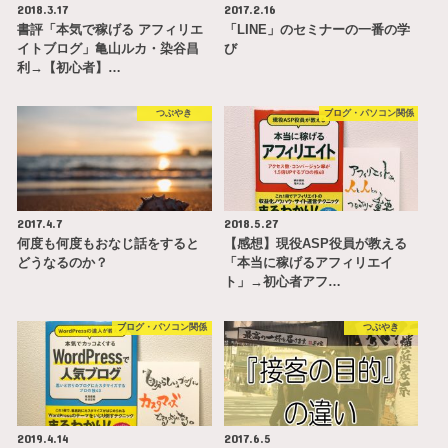
2018.3.17
2017.2.16
書評「本気で稼げる アフィリエ
「LINE」のセミナーの一番の学
イトブログ」亀山ルカ・染谷昌
び
利→【初心者】…
つぶやき
ブログ・パソコン関係
2017.4.7
2018.5.27
何度も何度もおなじ話をすると
【感想】現役ASP役員が教える
どうなるのか？
「本当に稼げるアフィリエイ
ト」→初心者アフ…
ブログ・パソコン関係
つぶやき
2019.4.14
2017.6.5