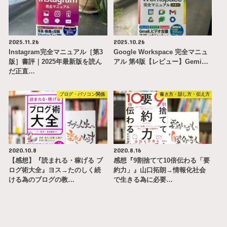
2025.11.26
2025.10.26
Instagram完全マニュアル［第3
Google Workspace 完全マニュ
版］書評｜2025年最新版を読ん
アル 第4版【レビュー】Gemi…
だ正直…
ブログ・パソコン関係
書き方・話し方・伝え方
2020.10.8
2020.8.16
【感想】『読まれる・稼げる ブ
感想『9割捨てて10倍伝わる「要
ログ術大全』ヨス→たのしく続
約力」』山口拓朗→情報化社会
ける為のブログの教…
で生きる為に必要…