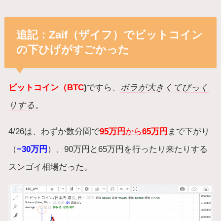
追記：Zaif（ザイフ）でビットコイン
の下ひげがすごかった
ビットコイン（BTC
)
ですら、
ボラが大きくてびっく
りする。
4/26は、わずか数分間で
95万円
から
65万円
まで下がり
（
−30万円
）、90万円と65万円を行ったり来たりする
スンゴイ相場だった。