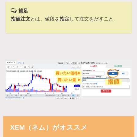
補足
指値注文
とは、値段を
指定
して注文をだすこと。
XEM（ネム）がオススメ