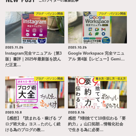
このライターの最新記事
ブログ・パソコン関係
ブログ・パソコン関係
2025.11.26
2025.10.26
Instagram完全マニュアル［第3
Google Workspace 完全マニュ
版］書評｜2025年最新版を読ん
アル 第4版【レビュー】Gemi…
だ正直…
ブログ・パソコン関係
書き方・話し方・伝え方
2020.10.8
2020.8.16
【感想】『読まれる・稼げる ブ
感想『9割捨てて10倍伝わる「要
ログ術大全』ヨス→たのしく続
約力」』山口拓朗→情報化社会
ける為のブログの教…
で生きる為に必要…