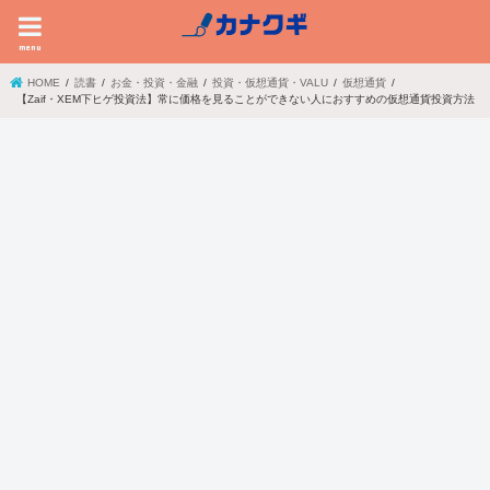
menu
HOME
読書
お金・投資・金融
投資・仮想通貨・VALU
仮想通貨
【Zaif・XEM下ヒゲ投資法】常に価格を見ることができない人におすすめの仮想通貨投資方法