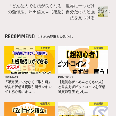
「どんな人でも頭が良くなる 世界に一つだけ
の勉強法」坪田信貴→【感想】自分だけの勉強
法を見つける
RECOMMEND
こちらの記事も人気です。
仮想通貨
仮想通貨
2018.5.19
2017.12.28
「販売所」ではなく「取引所」
【超初心者・めんどくさい人】
がある仮想通貨取引所ランキン
とりあえずビットコインを仮想
グ！初心者にオス…
通貨取引所で少し…
仮想通貨
仮想通貨