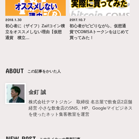
2018.1.30
2017.10.7
初心者に（ザイフ）Zaifコイン積
初心者がビビりながら、仮想通
立をオススメしない理由【仮想
貨でCOMSAトークンをはじめて
通貨 積立…
買ってみた！
ABOUT
この記事をかいた人
金釘 誠
株式会社テマトジカン 取締役 名古屋で飲食店2店舗
経営 小さな飲食店のSNS、HP、Googleマイビジネス
を使ったネット集客教室を運営
NEW POST