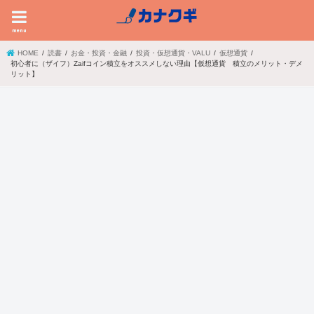
menu
HOME
読書
お金・投資・金融
投資・仮想通貨・VALU
仮想通貨
初心者に（ザイフ）Zaifコイン積立をオススメしない理由【仮想通貨 積立のメリット・デメ
リット】