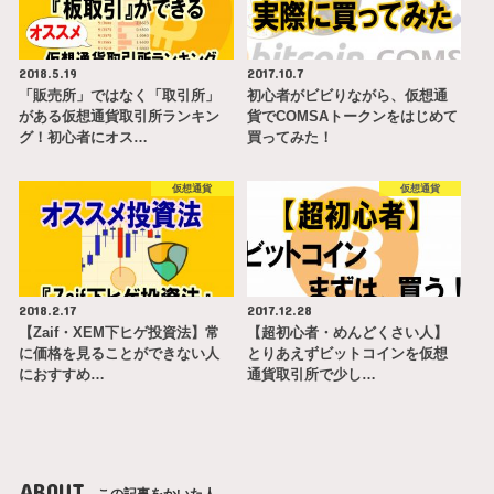
2018.5.19
2017.10.7
「販売所」ではなく「取引所」
初心者がビビりながら、仮想通
がある仮想通貨取引所ランキン
貨でCOMSAトークンをはじめて
グ！初心者にオス…
買ってみた！
仮想通貨
仮想通貨
2018.2.17
2017.12.28
【Zaif・XEM下ヒゲ投資法】常
【超初心者・めんどくさい人】
に価格を見ることができない人
とりあえずビットコインを仮想
におすすめ…
通貨取引所で少し…
ABOUT