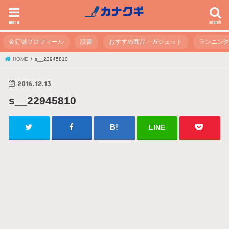
menu
search
金釘誠プロフィール
読書
おすすめ商品・ガジェット
ランニン
HOME
s__22945810
2016.12.13
s__22945810
LINE