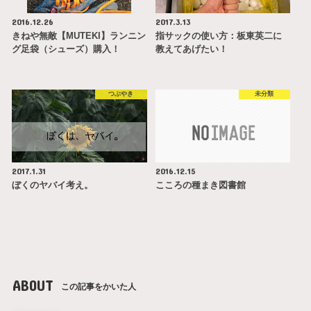
2016.12.26
2017.3.13
きねや無敵【MUTEKI】ランニン
指サックの使い方：板東英二に
グ足袋（シューズ）購入！
教えてあげたい！
つぶやき
未分類
2017.1.31
2016.12.15
ぼくのヤバイ考え。
こころの種まき図書館
ABOUT
この記事をかいた人