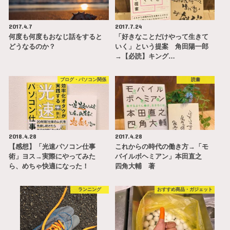
2017.4.7
2017.7.24
何度も何度もおなじ話をすると
「好きなことだけやって生きて
どうなるのか？
いく」という提案 角田陽一郎
→【必読】キング…
ブログ・パソコン関係
読書
2018.4.28
2017.4.28
【感想】「光速パソコン仕事
これからの時代の働き方→「モ
術」ヨス→実際にやってみた
バイルボヘミアン」本田直之
ら、めちゃ快適になった！
四角大輔 著
ランニング
おすすめ商品・ガジェット