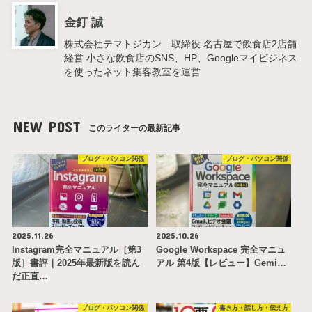
金釘 誠
株式会社テマトジカン 取締役 名古屋で飲食店2店舗
経営 小さな飲食店のSNS、HP、Googleマイビジネス
を使ったネット集客教室を運営
NEW POST
このライターの最新記事
ブログ・パソコン関係
ブログ・パソコン関係
2025.11.26
2025.10.26
Instagram完全マニュアル［第3
Google Workspace 完全マニュ
版］書評｜2025年最新版を読ん
アル 第4版【レビュー】Gemi…
だ正直…
ブログ・パソコン関係
書き方・話し方・伝え方