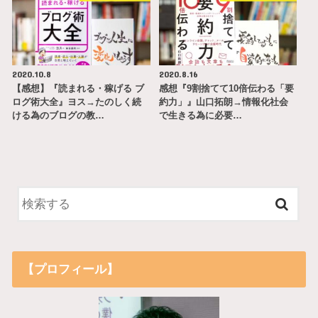
2020.10.8
2020.8.16
【感想】『読まれる・稼げる ブ
感想『9割捨てて10倍伝わる「要
ログ術大全』ヨス→たのしく続
約力」』山口拓朗→情報化社会
ける為のブログの教…
で生きる為に必要…
【プロフィール】