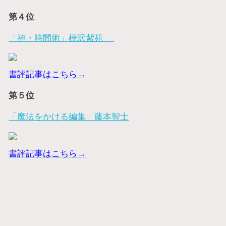
第４位
「神・時間術」樺沢紫苑
書評記事はこちら→
第５位
「魔法をかける編集」藤本智士
書評記事はこちら→