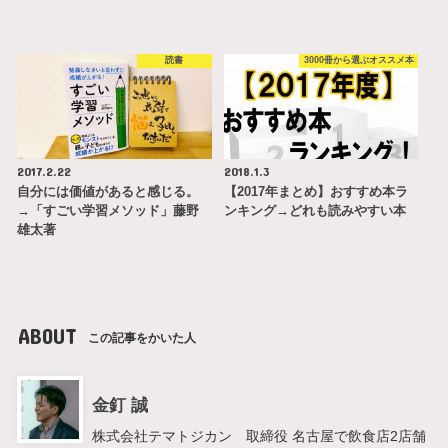
読書
3000冊から選ぶオススメ本
2017.2.22
2018.1.3
自分には価値があると感じる。
【2017年まとめ】おすすめ本ラ
→「すごい学習メソッド」藤野
ンキング→どれも読みやすい本
雄太著
ABOUT
この記事をかいた人
金釘 誠
株式会社テマトジカン 取締役 名古屋で飲食店2店舗