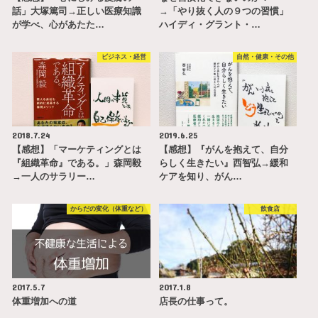
話」大塚篤司→正しい医療知識
→「やり抜く人の９つの習慣」
が学べ、心があたた…
ハイディ・グラント・…
ビジネス・経営
自然・健康・その他
2018.7.24
2019.6.25
【感想】「マーケティングとは
【感想】『がんを抱えて、自分
『組織革命』である。」森岡毅
らしく生きたい』西智弘→緩和
→一人のサラリー…
ケアを知り、がん…
からだの変化（体重など）
飲食店
2017.5.7
2017.1.8
体重増加への道
店長の仕事って。