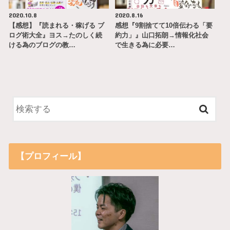
2020.10.8
2020.8.16
【感想】『読まれる・稼げる ブ
感想『9割捨てて10倍伝わる「要
ログ術大全』ヨス→たのしく続
約力」』山口拓朗→情報化社会
ける為のブログの教…
で生きる為に必要…
【プロフィール】