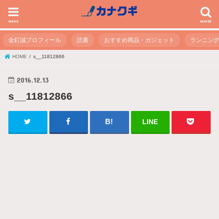
menu
search
金釘誠プロフィール
読書
おすすめ商品・ガジェット
ランニン
HOME
s__11812866
2016.12.13
s__11812866
LINE