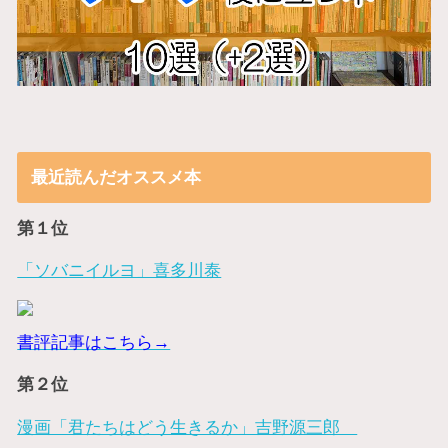
最近読んだオススメ本
第１位
「ソバニイルヨ」喜多川泰
書評記事はこちら→
第２位
漫画「君たちはどう生きるか」吉野源三郎