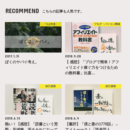
RECOMMEND
こちらの記事も人気です。
つぶやき
ブログ・パソコン関係
2017.1.31
2018.9.28
ぼくのヤバイ考え。
【 感想】「ブログで簡単！アフ
ィリエイト稼ぐ力をつけるため
の教科書」比嘉…
自己啓発
自己啓発
2018.6.15
2018.6.9
熱い！【感想】「読書という荒
【書評】「僕と妻の1778話」→
野」見城徹→泥まみれになって
アメトーーク！「読者芸人