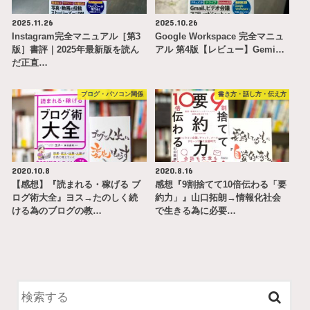
2025.11.26
2025.10.26
Instagram完全マニュアル［第3
Google Workspace 完全マニュ
版］書評｜2025年最新版を読ん
アル 第4版【レビュー】Gemi…
だ正直…
ブログ・パソコン関係
書き方・話し方・伝え方
2020.10.8
2020.8.16
【感想】『読まれる・稼げる ブ
感想『9割捨てて10倍伝わる「要
ログ術大全』ヨス→たのしく続
約力」』山口拓朗→情報化社会
ける為のブログの教…
で生きる為に必要…