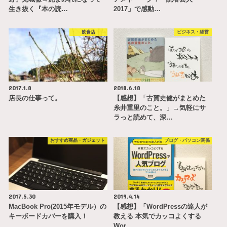
生き抜く『本の読…
2017」で感動…
飲食店
ビジネス・経営
2017.1.8
2018.6.18
店長の仕事って。
【感想】「古賀史健がまとめた
糸井重里のこと。」→気軽にサ
ラっと読めて、深…
おすすめ商品・ガジェット
ブログ・パソコン関係
2017.5.30
2019.4.14
MacBook Pro(2015年モデル）の
【感想】「WordPressの達人が
キーボードカバーを購入！
教える 本気でカッコよくする
Wor…