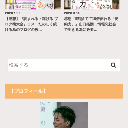
2020.10.8
2020.8.16
【感想】『読まれる・稼げる ブ
感想『9割捨てて10倍伝わる「要
ログ術大全』ヨス→たのしく続
約力」』山口拓朗→情報化社会
ける為のブログの教…
で生きる為に必要…
【プロフィール】