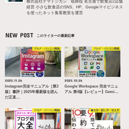
株式会社テマトジカン 取締役 名古屋で飲食店2店舗
経営 小さな飲食店のSNS、HP、Googleマイビジネス
を使ったネット集客教室を運営
NEW POST
このライターの最新記事
ブログ・パソコン関係
ブログ・パソコン関係
2025.11.26
2025.10.26
Instagram完全マニュアル［第3
Google Workspace 完全マニュ
版］書評｜2025年最新版を読ん
アル 第4版【レビュー】Gemi…
だ正直…
ブログ・パソコン関係
書き方・話し方・伝え方