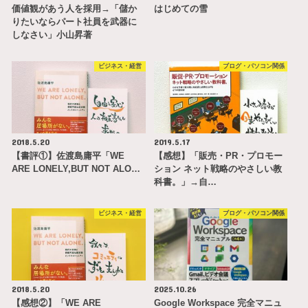
価値観があう人を採用→「儲か
はじめての雪
りたいならパート社員を武器に
しなさい」小山昇著
ビジネス・経営
ブログ・パソコン関係
2018.5.20
2019.5.17
【書評①】佐渡島庸平「WE
【感想】「販売・PR・プロモー
ARE LONELY,BUT NOT ALO…
ション ネット戦略のやさしい教
科書。」→自…
ビジネス・経営
ブログ・パソコン関係
2018.5.20
2025.10.26
【感想②】「WE ARE
Google Workspace 完全マニュ