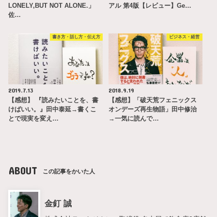
LONELY,BUT NOT ALONE.」
アル 第4版【レビュー】Ge…
佐…
書き方・話し方・伝え方
ビジネス・経営
2019.7.13
2018.9.19
【感想】 『読みたいことを、書
【感想】「破天荒フェニックス
けばいい。』田中泰延→書くこ
オンデーズ再生物語」田中修治
とで現実を変え…
→一気に読んで…
ABOUT
この記事をかいた人
金釘 誠