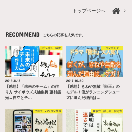
トップページへ
RECOMMEND
こちらの記事も人気です。
ビジネス・経営
ランニング
2019.8.13
2017.10.20
【感想】「未来のチーム」の作
【感想】きねや無敵『陸王』の
り方 サイボウズ式編集長 藤村能
モデル！僕がランニングシュー
光→自立とチ…
ズに選んだ理由は…
ブログ・パソコン関係
書き方・話し方・伝え方