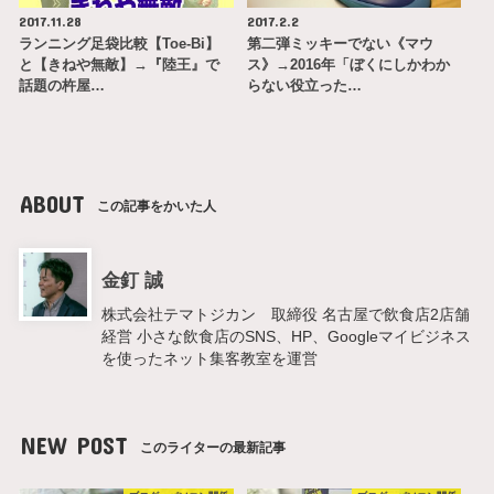
2017.11.28
2017.2.2
ランニング足袋比較【Toe-Bi】
第二弾ミッキーでない《マウ
と【きねや無敵】→『陸王』で
ス》→2016年「ぼくにしかわか
話題の杵屋…
らない役立った…
ABOUT
この記事をかいた人
金釘 誠
株式会社テマトジカン 取締役 名古屋で飲食店2店舗
経営 小さな飲食店のSNS、HP、Googleマイビジネス
を使ったネット集客教室を運営
NEW POST
このライターの最新記事