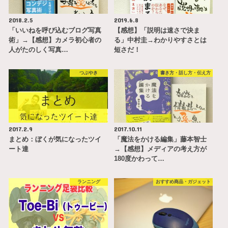
2018.2.5
2019.6.8
「いいねを呼び込むブログ写真
【感想】「説明は速さで決ま
術」→【感想】カメラ初心者の
る」中村圭→わかりやすさとは
人がたのしく写真…
短さだ！
つぶやき
書き方・話し方・伝え方
2017.2.9
2017.10.11
まとめ：ぼくが気になったツイ
「魔法をかける編集」藤本智士
ート達
→【感想】メディアの考え方が
180度かわって…
ランニング
おすすめ商品・ガジェット