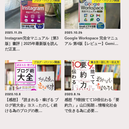
ブログ・パソコン関係
ブログ・パソコン関係
2025.11.26
2025.10.26
Instagram完全マニュアル［第3
Google Workspace 完全マニュ
版］書評｜2025年最新版を読ん
アル 第4版【レビュー】Gemi…
だ正直…
ブログ・パソコン関係
書き方・話し方・伝え方
2020.10.8
2020.8.16
【感想】『読まれる・稼げる ブ
感想『9割捨てて10倍伝わる「要
ログ術大全』ヨス→たのしく続
約力」』山口拓朗→情報化社会
ける為のブログの教…
で生きる為に必要…