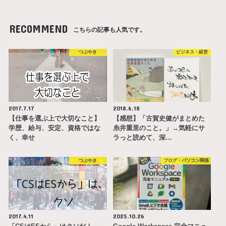
RECOMMEND
こちらの記事も人気です。
つぶやき
ビジネス・経営
2017.7.17
2018.6.18
【仕事を選ぶ上で大切なこと】
【感想】「古賀史健がまとめた
学歴、給与、安定、資格ではな
糸井重里のこと。」→気軽にサ
く、幸せ
ラっと読めて、深…
つぶやき
ブログ・パソコン関係
2017.4.11
2025.10.26