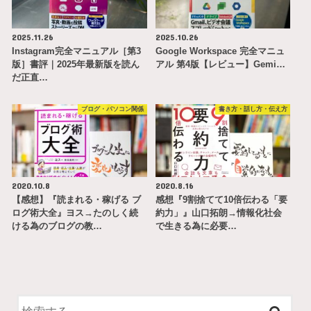
2025.11.26
2025.10.26
Instagram完全マニュアル［第3
Google Workspace 完全マニュ
版］書評｜2025年最新版を読ん
アル 第4版【レビュー】Gemi…
だ正直…
ブログ・パソコン関係
書き方・話し方・伝え方
2020.10.8
2020.8.16
【感想】『読まれる・稼げる ブ
感想『9割捨てて10倍伝わる「要
ログ術大全』ヨス→たのしく続
約力」』山口拓朗→情報化社会
ける為のブログの教…
で生きる為に必要…