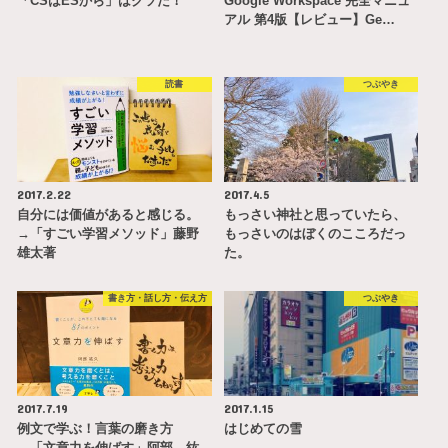
「CSはESから」はクソだ！
Google Workspace 完全マニュ
アル 第4版【レビュー】Ge…
読書
つぶやき
2017.2.22
2017.4.5
自分には価値があると感じる。
もっさい神社と思っていたら、
→「すごい学習メソッド」藤野
もっさいのはぼくのこころだっ
雄太著
た。
書き方・話し方・伝え方
つぶやき
2017.7.19
2017.1.15
例文で学ぶ！言葉の磨き方
はじめての雪
→「文章力を伸ばす」阿部 紘