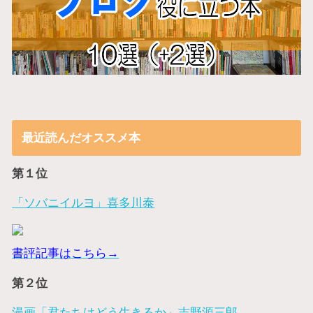
最近読んだオススメ本
第１位
「ソバニイルヨ」喜多川泰
書評記事はこちら→
第２位
漫画「君たちはどう生きるか」吉野源三郎