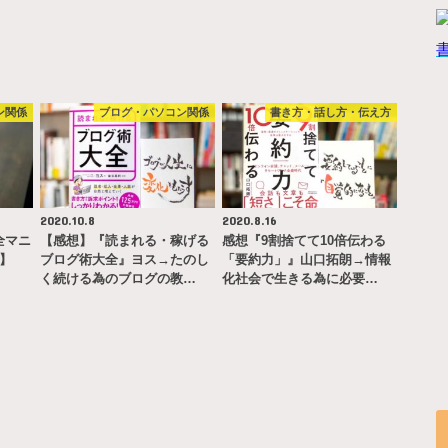
ン関係
ブログ・パソコン関係
書き方・話し方・伝え方
2020.10.8
2020.8.16
完全マニ
【感想】『読まれる・稼げる
感想『9割捨てて10倍伝わる
ー】
ブログ術大全』ヨス→たのし
「要約力」』山口拓朗→情報
く続ける為のブログの教…
化社会で生きる為に必要…