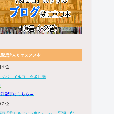
最近読んだオススメ本
第１位
「ソバニイルヨ」喜多川泰
書評記事はこちら→
第２位
漫画「君たちはどう生きるか」吉野源三郎