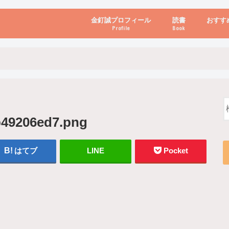
金釘誠プロフィール
読書
おすす
Profile
Book
ビジネス・経営
自己啓発
心理学・脳科学
書き方・話し方・
教育・リーダー
自然・健康・その
お金・投資・金融
ブログ・パソコン
b49206ed7.png
はてブ
LINE
Pocket