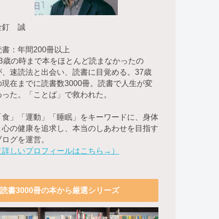
金釘 誠
読書：年間200冊以上
23歳の時まで本をほとんど読まなかったの
が、速読法と出会い、読書に目覚める。37歳
の現在までに読書数3000冊。読書で人生が変
わった。「ことば」で救われた。
「食」「運動」「睡眠」をキーワードに、身体
と心の健康を追求し、本当のしあわせを目指す
ブログを運営。
（詳しいプロフィールはこちら→）
読書3000冊の本から厳選シリーズ