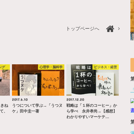
トップページへ
ング
心理学・脳科学
ビジネス・経営
2017.6.10
2017.12.20
（きね
うつについて学ぶ→「うつヌ
戦略は「１杯のコーヒー」か
いて、
ケ」田中圭一著
ら学べ 永井孝尚→【感想】
わかりやすいマーケテ…