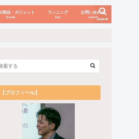
め商品・ガジェット
ランニング
お問い合わせ
Goods
Run
cotact
search
伝え方
他
関係
からだの変化（体重など）
【プロフィール】