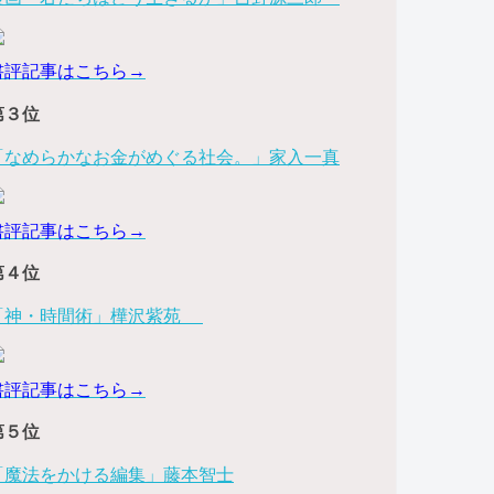
書評記事はこちら→
第３位
「なめらかなお金がめぐる社会。」家入一真
書評記事はこちら→
第４位
「神・時間術」樺沢紫苑
書評記事はこちら→
第５位
「魔法をかける編集」藤本智士