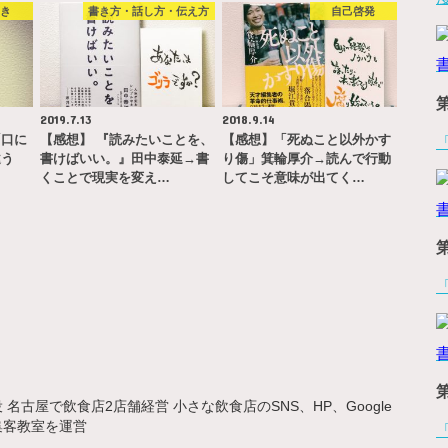
やき
書き方・話し方・伝え方
自己啓発
2019.7.13
2018.9.14
「口に
【感想】 『読みたいことを、
【感想】「死ぬこと以外かす
違う
書けばいい。』田中泰延→書
り傷」箕輪厚介→読んで行動
くことで現実を変え…
してこそ意味が出てく…
名古屋で飲食店2店舗経営 小さな飲食店のSNS、HP、Google
集客教室を運営