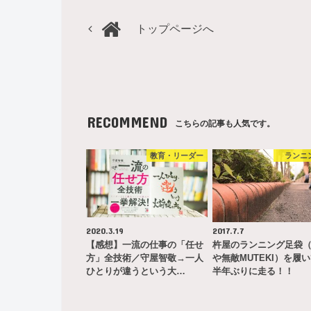
トップページへ
RECOMMEND
こちらの記事も人気です。
教育・リーダー
ランニ
2020.3.19
2017.7.7
【感想】一流の仕事の「任せ
杵屋のランニング足袋
方」全技術／守屋智敬→一人
や無敵MUTEKI）を履
ひとりが違うという大…
半年ぶりに走る！！