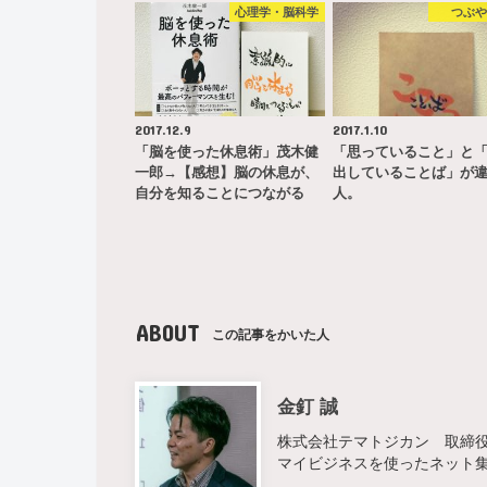
心理学・脳科学
つぶ
2017.12.9
2017.1.10
「脳を使った休息術」茂木健
「思っていること」と
一郎→【感想】脳の休息が、
出していることば」が
自分を知ることにつながる
人。
ABOUT
この記事をかいた人
金釘 誠
株式会社テマトジカン 取締役 
マイビジネスを使ったネット