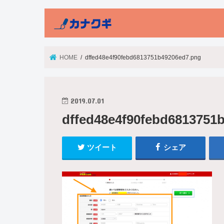
HOME
dffed48e4f90febd6813751b49206ed7.png
2019.07.01
dffed48e4f90febd6813751
ツイート
シェア