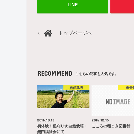
LINE
トップページへ
RECOMMEND
こちらの記事も人気です。
自然栽培
未分
2016.10.18
2016.12.15
初体験！稲刈り★自然栽培・
こころの種まき図書館
無門福祉会にて