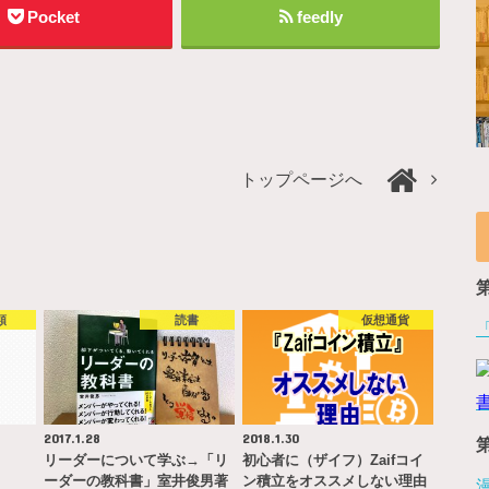
Pocket
feedly
トップページへ
類
読書
仮想通貨
2017.1.28
2018.1.30
リーダーについて学ぶ→「リ
初心者に（ザイフ）Zaifコイ
ーダーの教科書」室井俊男著
ン積立をオススメしない理由