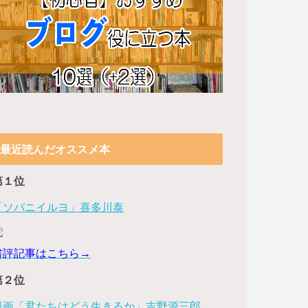
最近読んだオススメ本
第１位
「ソバニイルヨ」喜多川泰
書評記事はこちら→
第２位
漫画「君たちはどう生きるか」吉野源三郎