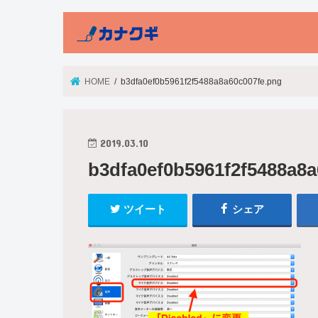
HOME
b3dfa0ef0b5961f2f5488a8a60c007fe.png
2019.03.10
b3dfa0ef0b5961f2f5488a8a
ツイート
シェア