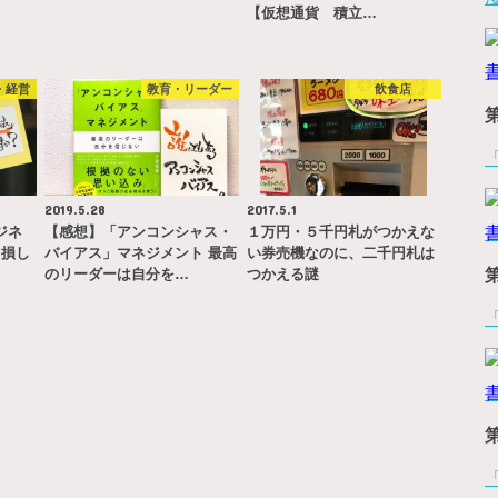
【仮想通貨 積立…
・経営
教育・リーダー
飲食店
2019.5.28
2017.5.1
ジネ
【感想】「アンコンシャス・
１万円・５千円札がつかえな
と損し
バイアス」マネジメント 最高
い券売機なのに、二千円札は
のリーダーは自分を…
つかえる謎