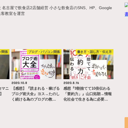
名古屋で飲食店2店舗経営 小さな飲食店のSNS、HP、Google
集客教室を運営
ン関係
ブログ・パソコン関係
書き方・話し方・伝え方
2020.10.8
2020.8.16
完全マニ
【感想】『読まれる・稼げる
感想『9割捨てて10倍伝わる
ー】
ブログ術大全』ヨス→たのし
「要約力」』山口拓朗→情報
く続ける為のブログの教…
化社会で生きる為に必要…