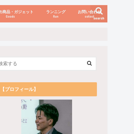
め商品・ガジェット
ランニング
お問い合わせ
Goods
Run
cotact
search
伝え方
他
関係
からだの変化（体重など）
【プロフィール】