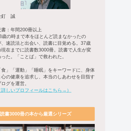
金釘 誠
読書：年間200冊以上
23歳の時まで本をほとんど読まなかったの
が、速読法と出会い、読書に目覚める。37歳
の現在までに読書数3000冊。読書で人生が変
わった。「ことば」で救われた。
「食」「運動」「睡眠」をキーワードに、身体
と心の健康を追求し、本当のしあわせを目指す
ブログを運営。
（詳しいプロフィールはこちら→）
読書3000冊の本から厳選シリーズ