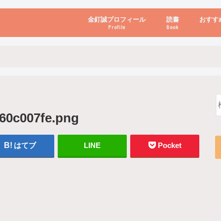
金釘誠プロフィール
読書
おすす
Profile
Book
ビジネス・経営
自己啓発
心理学・脳科学
書き方・話し方・
教育・リーダー
自然・健康・その
お金・投資・金融
ブログ・パソコン
60c007fe.png
はてブ
LINE
Pocket