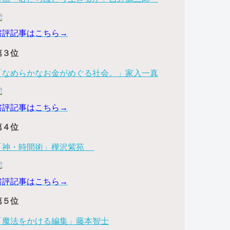
書評記事はこちら→
第３位
「なめらかなお金がめぐる社会。」家入一真
書評記事はこちら→
第４位
「神・時間術」樺沢紫苑
書評記事はこちら→
第５位
「魔法をかける編集」藤本智士