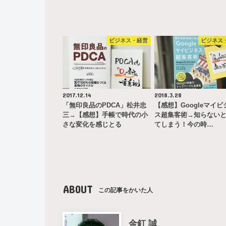
ビジネス・経営
ビジネス
2017.12.14
2018.3.28
「無印良品のPDCA」松井忠
【感想】Googleマイビ
三→【感想】手帳で時代の小
ス超集客術→知らない
さな変化を感じとる
てしまう！今の時…
ABOUT
この記事をかいた人
金釘 誠