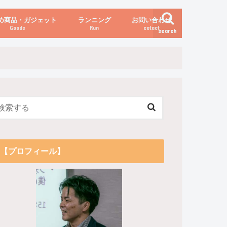
め商品・ガジェット
ランニング
お問い合わせ
Goods
Run
cotact
search
伝え方
他
関係
からだの変化（体重など）
【プロフィール】