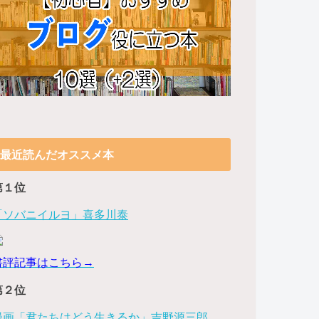
最近読んだオススメ本
第１位
「ソバニイルヨ」喜多川泰
書評記事はこちら→
第２位
漫画「君たちはどう生きるか」吉野源三郎