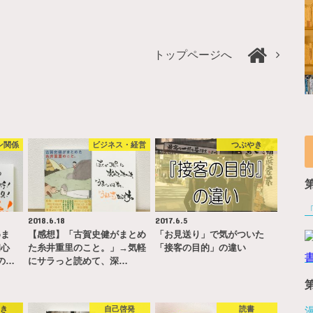
トップページへ
ン関係
ビジネス・経営
つぶやき
2018.6.18
2017.6.5
めま
【感想】「古賀史健がまとめ
「お見送り」で気がついた
初心
た糸井重里のこと。」→気軽
「接客の目的」の違い
の…
にサラっと読めて、深…
やき
自己啓発
読書