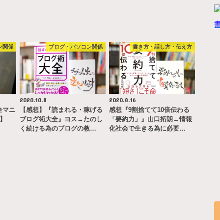
ン関係
ブログ・パソコン関係
書き方・話し方・伝え方
2020.10.8
2020.8.16
完全マニ
【感想】『読まれる・稼げる
感想『9割捨てて10倍伝わる
ー】
ブログ術大全』ヨス→たのし
「要約力」』山口拓朗→情報
く続ける為のブログの教…
化社会で生きる為に必要…