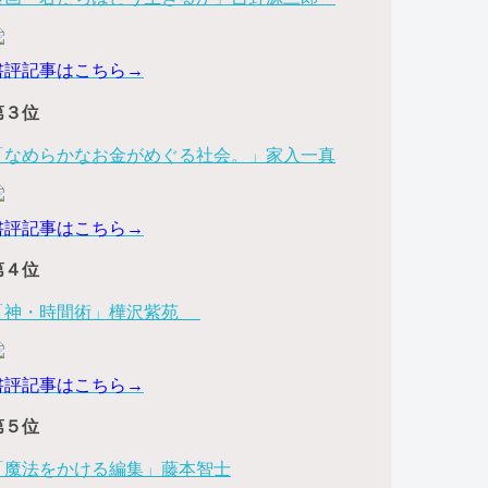
書評記事はこちら→
第３位
「なめらかなお金がめぐる社会。」家入一真
書評記事はこちら→
第４位
「神・時間術」樺沢紫苑
書評記事はこちら→
第５位
「魔法をかける編集」藤本智士