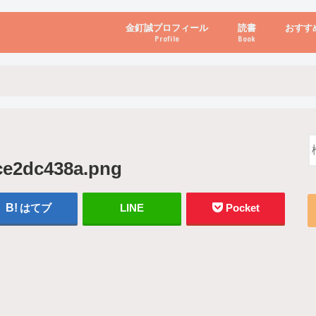
金釘誠プロフィール
読書
おすす
Profile
Book
ビジネス・経営
自己啓発
心理学・脳科学
書き方・話し方・
教育・リーダー
自然・健康・その
お金・投資・金融
ブログ・パソコン
ce2dc438a.png
はてブ
LINE
Pocket