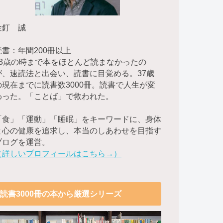
金釘 誠
読書：年間200冊以上
23歳の時まで本をほとんど読まなかったの
が、速読法と出会い、読書に目覚める。37歳
の現在までに読書数3000冊。読書で人生が変
わった。「ことば」で救われた。
「食」「運動」「睡眠」をキーワードに、身体
と心の健康を追求し、本当のしあわせを目指す
ブログを運営。
（詳しいプロフィールはこちら→）
読書3000冊の本から厳選シリーズ