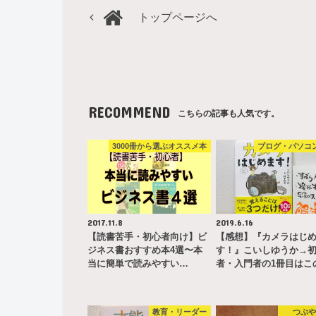
トップページへ
RECOMMEND
こちらの記事も人気です。
3000冊から選ぶオススメ本
ブログ・パソコ
2017.11.8
2019.6.16
【読書苦手・初心者向け】ビ
【感想】『カメラはじ
ジネス書おすすめ本4選〜本
す！』こいしゆうか→
当に簡単で読みやすい…
者・入門者の1冊目はこ
教育・リーダー
つぶ