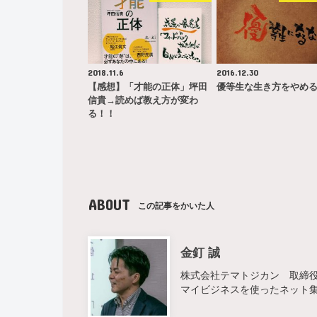
2018.11.6
2016.12.30
【感想】「才能の正体」坪田
優等生な生き方をやめ
信貴→読めば教え方が変わ
る！！
ABOUT
この記事をかいた人
金釘 誠
株式会社テマトジカン 取締役 
マイビジネスを使ったネット