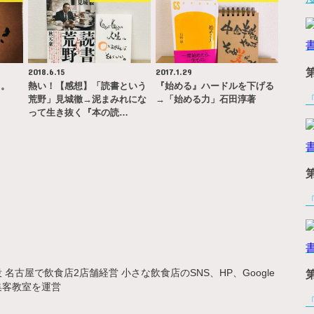
2018.6.15
2017.1.29
る。
熱い！【感想】「読書という
『始める』ハードルを下げる
荒野」見城徹→泥まみれにな
→「始める力」石田淳著
って生き抜く『本の読…
名古屋で飲食店2店舗経営 小さな飲食店のSNS、HP、Google
集客教室を運営