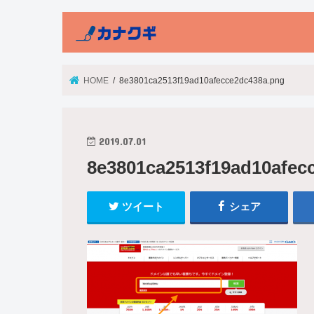
HOME
8e3801ca2513f19ad10afecce2dc438a.png
2019.07.01
8e3801ca2513f19ad10afec
ツイート
シェア