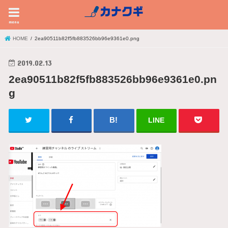
menu
HOME
2ea90511b82f5fb883526bb96e9361e0.png
2019.02.13
2ea90511b82f5fb883526bb96e9361e0.pn
g
LINE