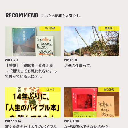
RECOMMEND
こちらの記事も人気です。
自己啓発
飲食店
2019.4.8
2017.1.8
【感想】「運転者」喜多川泰
店長の仕事って。
→『頑張っても報われない』っ
て思っている人にオ…
つぶやき
自己啓発
2017.10.14
2017.8.18
ぼくを変えた【人生のバイブル
なぜ習慣化できないのか？