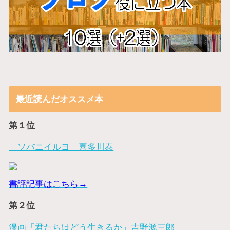
最近読んだオススメ本
第１位
「ソバニイルヨ」喜多川泰
書評記事はこちら→
第２位
漫画「君たちはどう生きるか」吉野源三郎