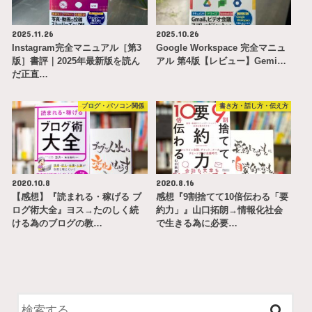
2025.11.26
2025.10.26
Instagram完全マニュアル［第3
Google Workspace 完全マニュ
版］書評｜2025年最新版を読ん
アル 第4版【レビュー】Gemi…
だ正直…
ブログ・パソコン関係
書き方・話し方・伝え方
2020.10.8
2020.8.16
【感想】『読まれる・稼げる ブ
感想『9割捨てて10倍伝わる「要
ログ術大全』ヨス→たのしく続
約力」』山口拓朗→情報化社会
ける為のブログの教…
で生きる為に必要…