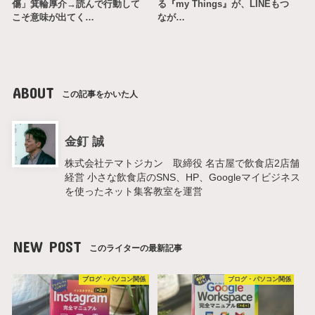
傷」箕輪厚介→読んで行動して
る『my Things』が、LINEもつ
こそ意味が出てく…
なが…
ABOUT
この記事をかいた人
金釘 誠
株式会社テマトジカン 取締役 名古屋で飲食店2店舗
経営 小さな飲食店のSNS、HP、Googleマイビジネス
を使ったネット集客教室を運営
NEW POST
このライターの最新記事
ブログ・パソコン関係
ブログ・パソコン関係