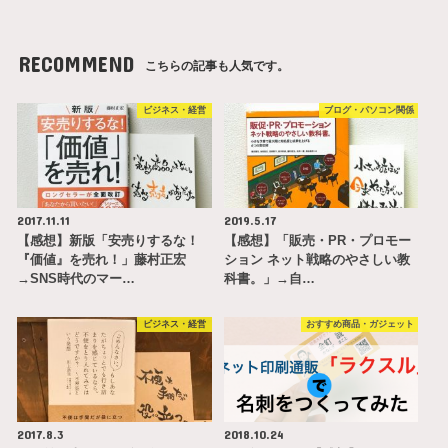
RECOMMEND
こちらの記事も人気です。
ビジネス・経営
ブログ・パソコン関係
2017.11.11
2019.5.17
【感想】新版「安売りするな！
【感想】「販売・PR・プロモー
『価値』を売れ！」藤村正宏
ション ネット戦略のやさしい教
→SNS時代のマー…
科書。」→自…
ビジネス・経営
おすすめ商品・ガジェット
2017.8.3
2018.10.24