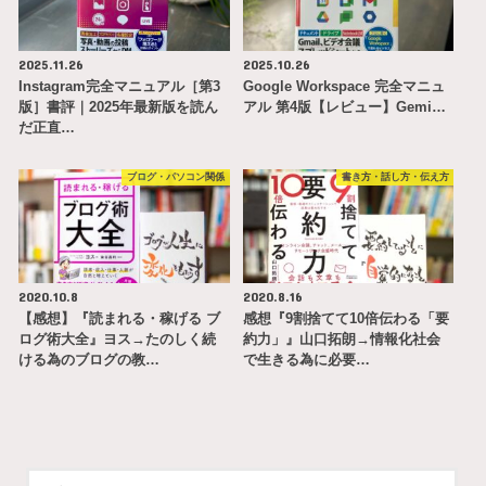
2025.11.26
2025.10.26
Instagram完全マニュアル［第3
Google Workspace 完全マニュ
版］書評｜2025年最新版を読ん
アル 第4版【レビュー】Gemi…
だ正直…
ブログ・パソコン関係
書き方・話し方・伝え方
2020.10.8
2020.8.16
【感想】『読まれる・稼げる ブ
感想『9割捨てて10倍伝わる「要
ログ術大全』ヨス→たのしく続
約力」』山口拓朗→情報化社会
ける為のブログの教…
で生きる為に必要…