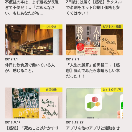
不便益の本は、まず題名が長過
2日後には届く【感想】ラクスル
ぎて不便だ！→「ごめんなさ
で名刺をネット印刷！価格も安
い、もしあなたがち…
くてはやい！
つぶやき
ビジネス・経営
2017.1.1
2017.7.1
休日に飲食店で働いている人
『人生の勝算』前田裕二→【感
が、感じること。
想】読んでみたら素晴らしい本
だった！！
自己啓発
おすすめアプリ
2018.9.14
2016.12.27
【感想】「死ぬこと以外かすり
アプリを他のアプリと連動させ