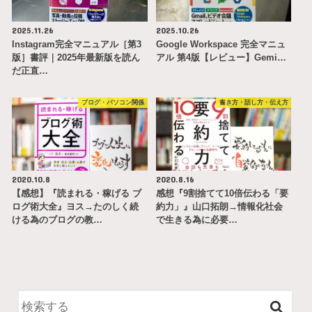
2025.11.26
2025.10.26
Instagram完全マニュアル［第3
Google Workspace 完全マニュ
版］書評｜2025年最新版を読ん
アル 第4版【レビュー】Gemi…
だ正直…
ブログ・パソコン関係
書き方・話し方・伝え方
2020.10.8
2020.8.16
【感想】『読まれる・稼げる ブ
感想『9割捨てて10倍伝わる「要
ログ術大全』ヨス→たのしく続
約力」』山口拓朗→情報化社会
ける為のブログの教…
で生きる為に必要…