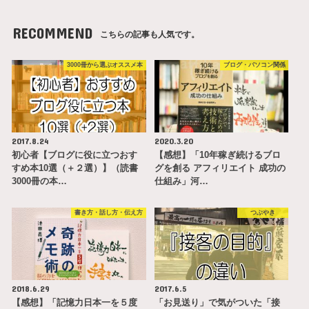
RECOMMEND
こちらの記事も人気です。
3000冊から選ぶオススメ本
ブログ・パソコン関係
2017.8.24
2020.3.20
初心者【ブログに役に立つおす
【感想】「10年稼ぎ続けるブロ
すめ本10選（＋２選）】（読書
グを創る アフィリエイト 成功の
3000冊の本…
仕組み」河…
書き方・話し方・伝え方
つぶやき
2018.6.29
2017.6.5
【感想】「記憶力日本一を５度
「お見送り」で気がついた「接