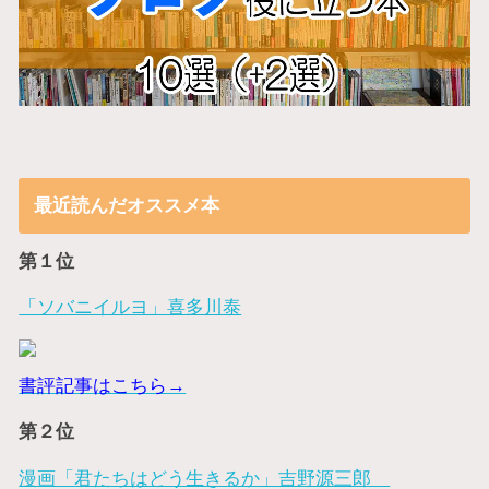
最近読んだオススメ本
第１位
「ソバニイルヨ」喜多川泰
書評記事はこちら→
第２位
漫画「君たちはどう生きるか」吉野源三郎