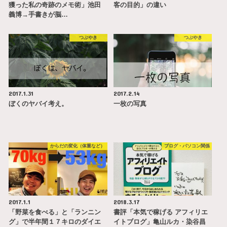
獲った私の奇跡のメモ術」池田
客の目的」の違い
義博→手書きが脳…
つぶやき
つぶやき
2017.1.31
2017.2.14
ぼくのヤバイ考え。
一枚の写真
からだの変化（体重など）
ブログ・パソコン関係
2017.1.1
2018.3.17
「野菜を食べる」と「ランニン
書評「本気で稼げる アフィリエ
グ」で半年間１７キロのダイエ
イトブログ」亀山ルカ・染谷昌