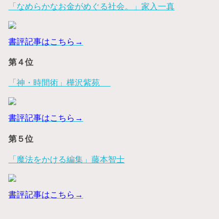
「なめらかなお金がめぐる社会。」家入一真
書評記事はこちら→
第４位
「神・時間術」樺沢紫苑
書評記事はこちら→
第５位
「魔法をかける編集」藤本智士
書評記事はこちら→