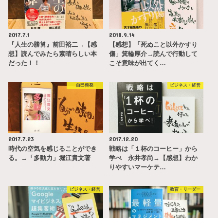
2017.7.1
2018.9.14
『人生の勝算』前田裕二→【感
【感想】「死ぬこと以外かすり
想】読んでみたら素晴らしい本
傷」箕輪厚介→読んで行動して
だった！！
こそ意味が出てく…
自己啓発
ビジネス・経営
2017.7.23
2017.12.20
時代の空気を感じることができ
戦略は「１杯のコーヒー」から
る。→「多動力」堀江貴文著
学べ 永井孝尚→【感想】わか
りやすいマーケテ…
ビジネス・経営
教育・リーダー