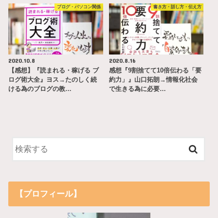
ブログ・パソコン関係
書き方・話し方・伝え方
2020.10.8
2020.8.16
【感想】『読まれる・稼げる ブ
感想『9割捨てて10倍伝わる「要
ログ術大全』ヨス→たのしく続
約力」』山口拓朗→情報化社会
ける為のブログの教…
で生きる為に必要…
【プロフィール】