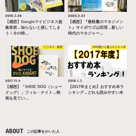
2018.3.28
2020.2.23
【感想】Googleマイビジネス超
【感想】『最軽量のマネジメン
集客術→知らないと損してしま
ト』サイボウズ山田理→新しい
う！今の時…
時代のマネジャー…
ビジネス・経営
3000冊から選ぶオススメ本
2017.11.4
2018.1.3
【感想】「SHOE DOG（シュー
【2017年まとめ】おすすめ本ラ
ドッグ）」フィル・ナイト→映
ンキング→どれも読みやすい本
画を見てい…
ABOUT
この記事をかいた人