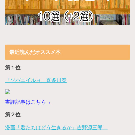
最近読んだオススメ本
第１位
「ソバニイルヨ」喜多川泰
書評記事はこちら→
第２位
漫画「君たちはどう生きるか」吉野源三郎