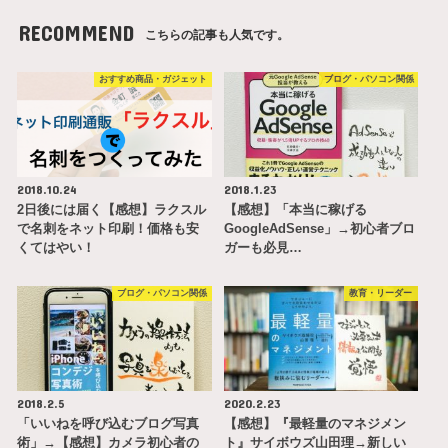
RECOMMEND
こちらの記事も人気です。
おすすめ商品・ガジェット
ブログ・パソコン関係
2018.10.24
2018.1.23
2日後には届く【感想】ラクスル
【感想】「本当に稼げる
で名刺をネット印刷！価格も安
GoogleAdSense」→初心者ブロ
くてはやい！
ガーも必見…
ブログ・パソコン関係
教育・リーダー
2018.2.5
2020.2.23
「いいねを呼び込むブログ写真
【感想】『最軽量のマネジメン
術」→【感想】カメラ初心者の
ト』サイボウズ山田理→新しい