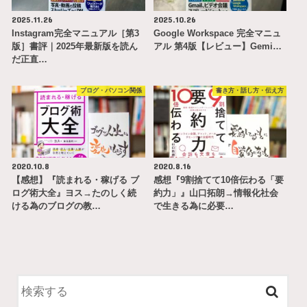
2025.11.26
2025.10.26
Instagram完全マニュアル［第3
Google Workspace 完全マニュ
版］書評｜2025年最新版を読ん
アル 第4版【レビュー】Gemi…
だ正直…
ブログ・パソコン関係
書き方・話し方・伝え方
2020.10.8
2020.8.16
【感想】『読まれる・稼げる ブ
感想『9割捨てて10倍伝わる「要
ログ術大全』ヨス→たのしく続
約力」』山口拓朗→情報化社会
ける為のブログの教…
で生きる為に必要…