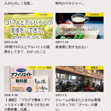
人がたのしく写真…
時代のマネジャー…
つぶやき
つぶやき
2017.6.28
2017.1.22
3年間で317人とアルバイトの面
飲食業に対するおもい
接をしてきて、わかったこと
ブログ・パソコン関係
飲食店
2018.9.28
2017.1.5
【 感想】「ブログで簡単！アフ
クレームが起きたときのお客様
ィリエイト稼ぐ力をつけるため
とスタッフの「ゴール」の違
の教科書」比嘉…
い。