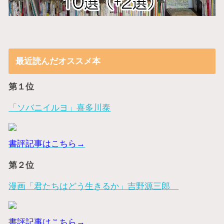
最近読んだオススメ本
第１位
「ソバニイルヨ」喜多川泰
書評記事はこちら→
第２位
漫画「君たちはどう生きるか」吉野源三郎
書評記事はこちら→