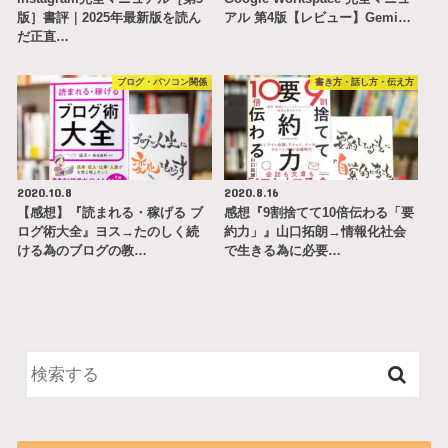
版］書評｜2025年最新版を読ん
アル 第4版【レビュー】Gemi…
だ正直…
ブログ・パソコン関係
書き方・話し方・伝え方
2020.10.8
2020.8.16
【感想】『読まれる・稼げる ブ
感想『9割捨てて10倍伝わる「要
ログ術大全』ヨス→たのしく続
約力」』山口拓朗→情報化社会
ける為のブログの教…
で生きる為に必要…