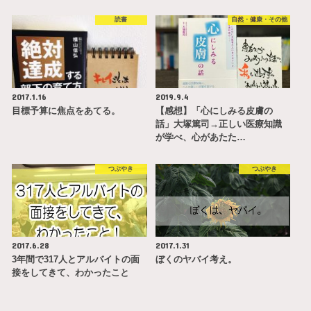
読書
自然・健康・その他
2017.1.16
2019.9.4
目標予算に焦点をあてる。
【感想】「心にしみる皮膚の
話」大塚篤司→正しい医療知識
が学べ、心があたた…
つぶやき
つぶやき
2017.6.28
2017.1.31
3年間で317人とアルバイトの面
ぼくのヤバイ考え。
接をしてきて、わかったこと