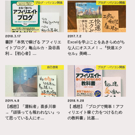
ブログ・パソコン関係
ブログ・パソコン関係
2018.3.17
2017.7.2
書評「本気で稼げる アフィリエ
Excelを学ぶことをあきらめがち
イトブログ」亀山ルカ・染谷昌
な人にオススメ！→『快速エク
利→【初心者】…
セル』美崎…
自己啓発
ブログ・パソコン関係
2019.4.8
2018.9.28
【感想】「運転者」喜多川泰
【 感想】「ブログで簡単！アフ
→『頑張っても報われない』っ
ィリエイト稼ぐ力をつけるため
て思っている人にオ…
の教科書」比嘉…