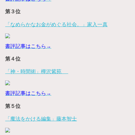
第３位
「なめらかなお金がめぐる社会。」家入一真
書評記事はこちら→
第４位
「神・時間術」樺沢紫苑
書評記事はこちら→
第５位
「魔法をかける編集」藤本智士