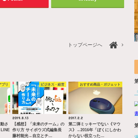
トップページへ
アプリ
ビジネス・経営
おすすめ商品・ガジェット
2019.8.13
2017.2.2
連動さ
【感想】「未来のチーム」の
第二弾ミッキーでない《マウ
LINE
作り方 サイボウズ式編集長
ス》→2016年「ぼくにしかわ
藤村能光→自立とチ…
からない役立った…