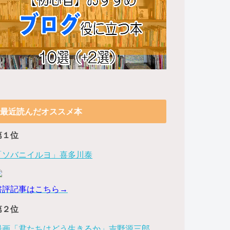
最近読んだオススメ本
第１位
「ソバニイルヨ」喜多川泰
書評記事はこちら→
第２位
漫画「君たちはどう生きるか」吉野源三郎