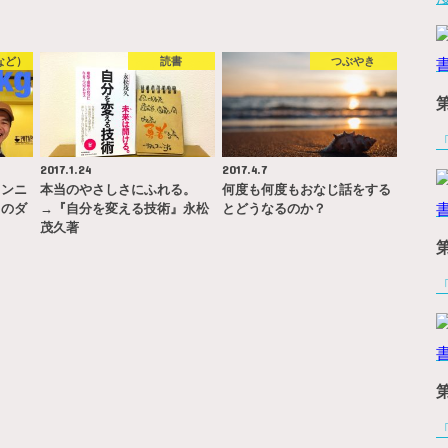
など）
読書
つぶやき
2017.1.24
2017.4.7
ランニ
本当のやさしさにふれる。
何度も何度もおなじ話をする
ロのダ
→『自分を変える技術』永松
とどうなるのか？
茂久著