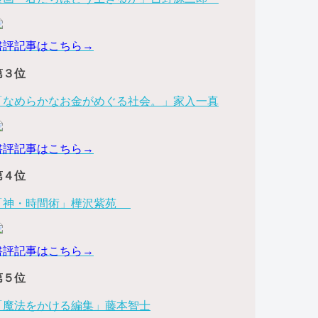
書評記事はこちら→
第３位
「なめらかなお金がめぐる社会。」家入一真
書評記事はこちら→
第４位
「神・時間術」樺沢紫苑
書評記事はこちら→
第５位
「魔法をかける編集」藤本智士