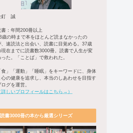
金釘 誠
読書：年間200冊以上
23歳の時まで本をほとんど読まなかったの
が、速読法と出会い、読書に目覚める。37歳
の現在までに読書数3000冊。読書で人生が変
わった。「ことば」で救われた。
「食」「運動」「睡眠」をキーワードに、身体
と心の健康を追求し、本当のしあわせを目指す
ブログを運営。
（詳しいプロフィールはこちら→）
読書3000冊の本から厳選シリーズ