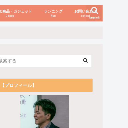
め商品・ガジェット
ランニング
お問い合わせ
Goods
Run
cotact
search
伝え方
他
関係
からだの変化（体重など）
【プロフィール】