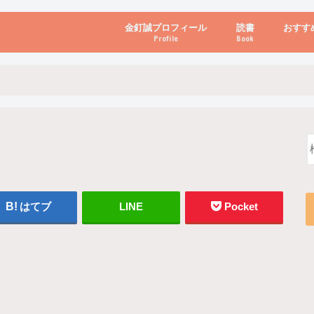
金釘誠プロフィール
読書
おすす
Profile
Book
ビジネス・経営
自己啓発
心理学・脳科学
書き方・話し方・
教育・リーダー
自然・健康・その
お金・投資・金融
ブログ・パソコン
はてブ
LINE
Pocket