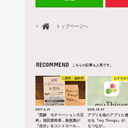
トップページへ
RECOMMEND
こちらの記事も人気です。
心理学・脳科学
おすすめ
2017.6.21
2016.12.27
「図解 モチベーション大百
アプリを他のアプリと
科」池田貴将著→無意識が
せる『my Things』が、
『自分』をコントロール…
もつなが…