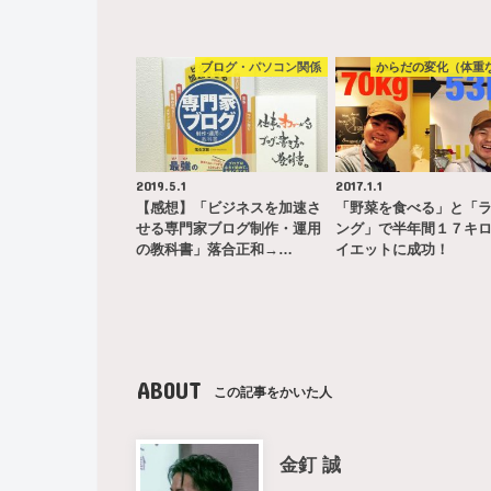
ブログ・パソコン関係
からだの変化（体重
2019.5.1
2017.1.1
【感想】「ビジネスを加速さ
「野菜を食べる」と「
せる専門家ブログ制作・運用
ング」で半年間１７キ
の教科書」落合正和→…
イエットに成功！
ABOUT
この記事をかいた人
金釘 誠