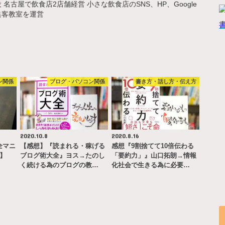
名古屋で飲食店2店舗経営 小さな飲食店のSNS、HP、Google
集客教室を運営
ン関係
ブログ・パソコン関係
書き方・話し方・伝え方
2020.10.8
2020.8.16
完全マニ
【感想】『読まれる・稼げる
感想『9割捨てて10倍伝わる
ー】
ブログ術大全』ヨス→たのし
「要約力」』山口拓朗→情報
く続ける為のブログの教…
化社会で生きる為に必要…