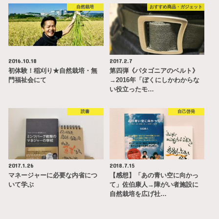
自然栽培
おすすめ商品・ガジェット
2016.10.18
2017.2.7
初体験！稲刈り★自然栽培・無
第四弾《パタゴニアのベルト》
門福祉会にて
→2016年「ぼくにしかわからな
い役立ったモ…
読書
自己啓発
2017.1.26
2018.7.15
マネージャーに必要な内省につ
【感想】「あの青い空に向かっ
いて学ぶ
て」佐伯康人→障がい者施設に
自然栽培を広げ社…