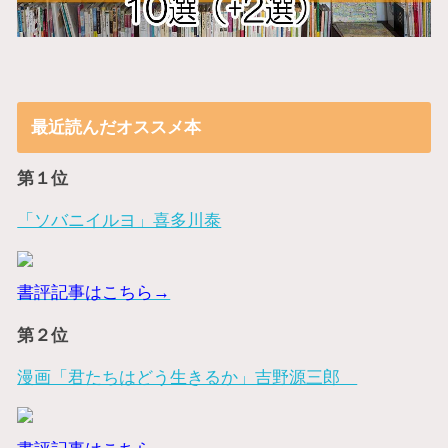
最近読んだオススメ本
第１位
「ソバニイルヨ」喜多川泰
書評記事はこちら→
第２位
漫画「君たちはどう生きるか」吉野源三郎