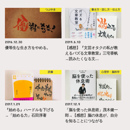
つぶやき
書き方・話し方・伝え方
2016.12.30
2019.6.10
優等生な生き方をやめる。
【感想】『文芸オタクの私が教
えるバズる文章教室』三宅香帆
→読みたくなる文…
読書
心理学・脳科学
2017.1.29
2017.12.9
『始める』ハードルを下げる
「脳を使った休息術」茂木健一
→「始める力」石田淳著
郎→【感想】脳の休息が、自分
を知ることにつながる