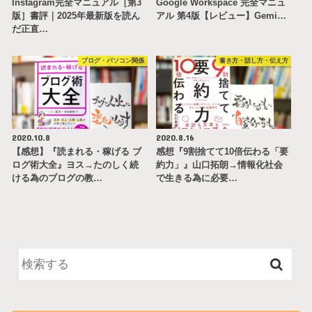
Instagram完全マニュアル［第3
Google Workspace 完全マニュ
版］書評｜2025年最新版を読ん
アル 第4版【レビュー】Gemi…
だ正直…
ブログ・パソコン関係
書き方・話し方・伝え方
2020.10.8
2020.8.16
【感想】『読まれる・稼げる ブ
感想『9割捨てて10倍伝わる「要
ログ術大全』ヨス→たのしく続
約力」』山口拓朗→情報化社会
ける為のブログの教…
で生きる為に必要…