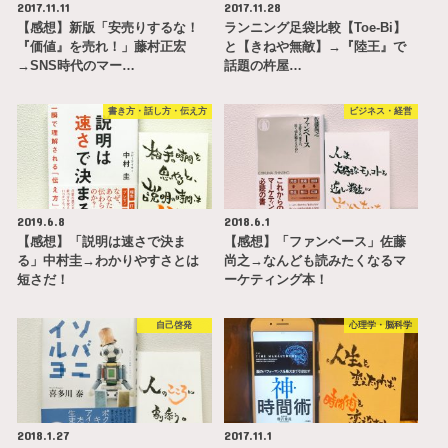
2017.11.11
2017.11.28
【感想】新版「安売りするな！
ランニング足袋比較【Toe-Bi】
『価値』を売れ！」藤村正宏
と【きねや無敵】→『陸王』で
→SNS時代のマー…
話題の杵屋…
書き方・話し方・伝え方
ビジネス・経営
2019.6.8
2018.6.1
【感想】「説明は速さで決ま
【感想】「ファンベース」佐藤
る」中村圭→わかりやすさとは
尚之→なんども読みたくなるマ
短さだ！
ーケティング本！
自己啓発
心理学・脳科学
2018.1.27
2017.11.1