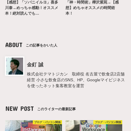
【感想】「ソバニイルヨ」喜多
「神・時間術」樺沢紫苑→【感
川泰→めっちゃ感動！オススメ
想】めちゃオススメの時間術
本！絶対読んでも…
本！
ABOUT
この記事をかいた人
金釘 誠
株式会社テマトジカン 取締役 名古屋で飲食店2店舗
経営 小さな飲食店のSNS、HP、Googleマイビジネス
を使ったネット集客教室を運営
NEW POST
このライターの最新記事
ブログ・パソコン関係
ブログ・パソコン関係