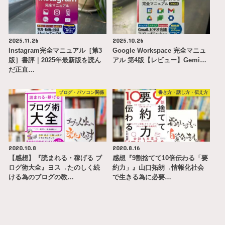
2025.11.26
2025.10.26
Instagram完全マニュアル［第3
Google Workspace 完全マニュ
版］書評｜2025年最新版を読ん
アル 第4版【レビュー】Gemi…
だ正直…
ブログ・パソコン関係
書き方・話し方・伝え方
2020.10.8
2020.8.16
【感想】『読まれる・稼げる ブ
感想『9割捨てて10倍伝わる「要
ログ術大全』ヨス→たのしく続
約力」』山口拓朗→情報化社会
ける為のブログの教…
で生きる為に必要…