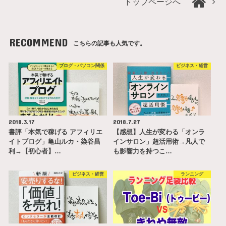
トップページへ
RECOMMEND
こちらの記事も人気です。
ブログ・パソコン関係
ビジネス・経営
2018.3.17
2018.7.27
書評「本気で稼げる アフィリエ
【感想】人生が変わる「オンラ
イトブログ」亀山ルカ・染谷昌
インサロン」超活用術→凡人で
利→【初心者】…
も影響力を持つこ…
ビジネス・経営
ランニング