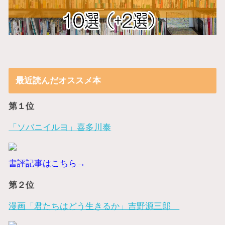
最近読んだオススメ本
第１位
「ソバニイルヨ」喜多川泰
書評記事はこちら→
第２位
漫画「君たちはどう生きるか」吉野源三郎