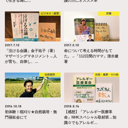
で生きる為に…
護の方にオススメ本
ビジネス・経営
読書
2017.7.12
2017.2.10
「泣ける会議」金子祐子（著）
命について考える時間がもて
マザーリングマネジメント→人
た。→「112日間のママ」清水健
が育ち、自律し、…
著
自然栽培
自然・健康・その他
2016.10.18
2018.8.16
初体験！稲刈り★自然栽培・無
【感想】「アレルギー医療革
門福祉会にて
命」NHKスペシャル取材班→知
識０でもアレルギ…