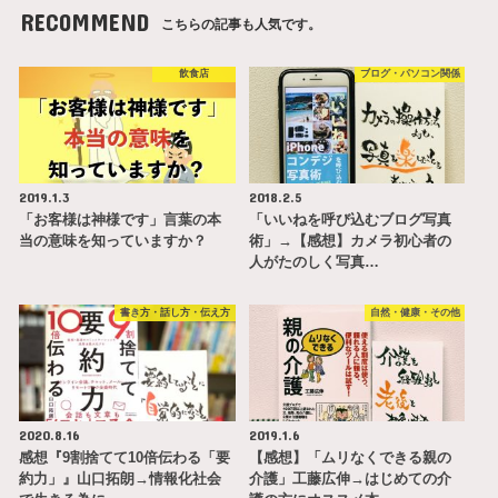
RECOMMEND
こちらの記事も人気です。
飲食店
ブログ・パソコン関係
2019.1.3
2018.2.5
「お客様は神様です」言葉の本
「いいねを呼び込むブログ写真
当の意味を知っていますか？
術」→【感想】カメラ初心者の
人がたのしく写真…
書き方・話し方・伝え方
自然・健康・その他
2020.8.16
2019.1.6
感想『9割捨てて10倍伝わる「要
【感想】「ムリなくできる親の
約力」』山口拓朗→情報化社会
介護」工藤広伸→はじめての介