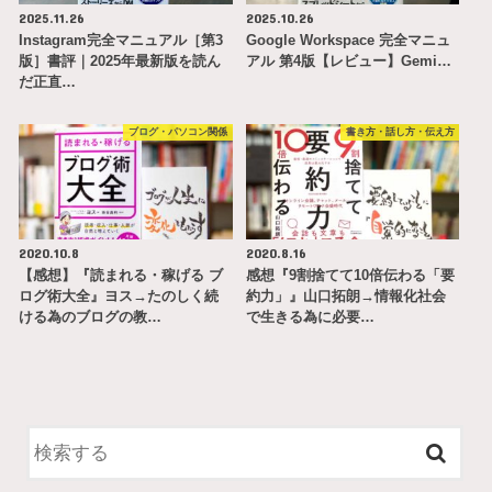
2025.11.26
2025.10.26
Instagram完全マニュアル［第3
Google Workspace 完全マニュ
版］書評｜2025年最新版を読ん
アル 第4版【レビュー】Gemi…
だ正直…
ブログ・パソコン関係
書き方・話し方・伝え方
2020.10.8
2020.8.16
【感想】『読まれる・稼げる ブ
感想『9割捨てて10倍伝わる「要
ログ術大全』ヨス→たのしく続
約力」』山口拓朗→情報化社会
ける為のブログの教…
で生きる為に必要…