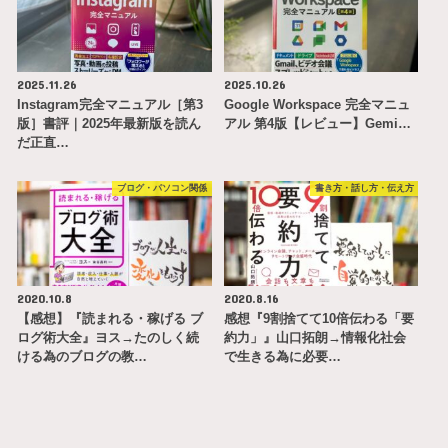
2025.11.26
2025.10.26
Instagram完全マニュアル［第3
Google Workspace 完全マニュ
版］書評｜2025年最新版を読ん
アル 第4版【レビュー】Gemi…
だ正直…
ブログ・パソコン関係
書き方・話し方・伝え方
2020.10.8
2020.8.16
【感想】『読まれる・稼げる ブ
感想『9割捨てて10倍伝わる「要
ログ術大全』ヨス→たのしく続
約力」』山口拓朗→情報化社会
ける為のブログの教…
で生きる為に必要…