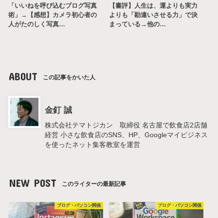
「いいねを呼び込むブログ写真
【書評】人生は、運よりも実力
術」→【感想】カメラ初心者の
よりも「勘違いさせる力」で決
人がたのしく写真…
まっている→他の…
ABOUT
この記事をかいた人
金釘 誠
株式会社テマトジカン 取締役 名古屋で飲食店2店舗
経営 小さな飲食店のSNS、HP、Googleマイビジネス
を使ったネット集客教室を運営
NEW POST
このライターの最新記事
ブログ・パソコン関係
ブログ・パソコン関係