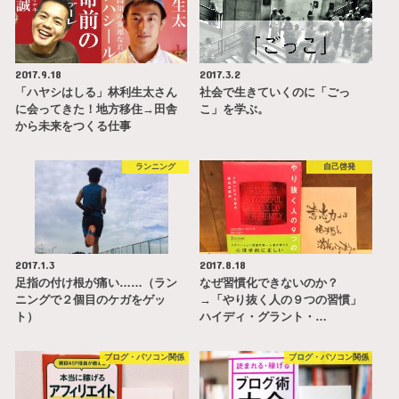
2017.9.18
2017.3.2
「ハヤシはしる」林利生太さん
社会で生きていくのに「ごっ
に会ってきた！地方移住→田舎
こ」を学ぶ。
から未来をつくる仕事
ランニング
自己啓発
2017.1.3
2017.8.18
足指の付け根が痛い……（ラン
なぜ習慣化できないのか？
ニングで２個目のケガをゲッ
→「やり抜く人の９つの習慣」
ト）
ハイディ・グラント・…
ブログ・パソコン関係
ブログ・パソコン関係