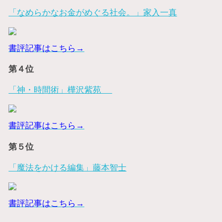
「なめらかなお金がめぐる社会。」家入一真
書評記事はこちら→
第４位
「神・時間術」樺沢紫苑
書評記事はこちら→
第５位
「魔法をかける編集」藤本智士
書評記事はこちら→