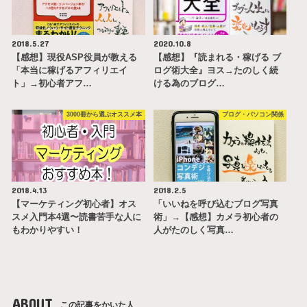
2018.5.27
2020.10.8
【感想】現役ASP役員が教える
【感想】『読まれる・稼げる ブ
「本当に稼げるアフィリエイ
ログ術大全』ヨス→たのしく続
ト」→初心者アフ…
ける為のブログ…
3000冊から選ぶオススメ本
ブログ・パソコン関係
2018.4.13
2018.2.5
【マーケティング初心者】オス
「いいねを呼び込むブログ写真
スメ入門本4選〜読書苦手な人に
術」→【感想】カメラ初心者の
もわかりやすい！
人がたのしく写真…
ABOUT
この記事をかいた人