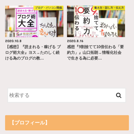
ブログ・パソコン関係
書き方・話し方・伝え方
2020.10.8
2020.8.16
【感想】『読まれる・稼げる ブ
感想『9割捨てて10倍伝わる「要
ログ術大全』ヨス→たのしく続
約力」』山口拓朗→情報化社会
ける為のブログの教…
で生きる為に必要…
【プロフィール】