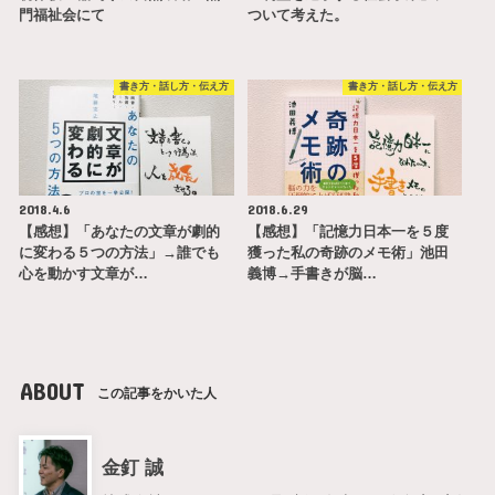
門福祉会にて
ついて考えた。
書き方・話し方・伝え方
書き方・話し方・伝え方
2018.4.6
2018.6.29
【感想】「あなたの文章が劇的
【感想】「記憶力日本一を５度
に変わる５つの方法」→誰でも
獲った私の奇跡のメモ術」池田
心を動かす文章が…
義博→手書きが脳…
ABOUT
この記事をかいた人
金釘 誠