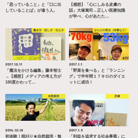
「思っていること」と「口に出
【感想】「心にしみる皮膚の
していることば」が違う人。
話」大塚篤司→正しい医療知識
が学べ、心があたた…
書き方・話し方・伝え方
からだの変化（体重など）
2017.10.11
2017.1.1
「魔法をかける編集」藤本智士
「野菜を食べる」と「ランニン
→【感想】メディアの考え方が
グ」で半年間１７キロのダイエ
180度かわって…
ットに成功！
自然栽培
読書
2016.10.18
2017.1.9
初体験！稲刈り★自然栽培・無
「利益を追求する社会事業」に