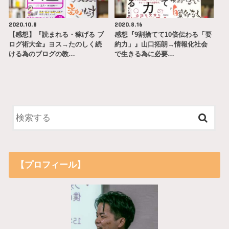
2020.10.8
2020.8.16
【感想】『読まれる・稼げる ブ
感想『9割捨てて10倍伝わる「要
ログ術大全』ヨス→たのしく続
約力」』山口拓朗→情報化社会
ける為のブログの教…
で生きる為に必要…
【プロフィール】