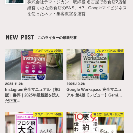
株式会社テマトジカン 取締役 名古屋で飲食店2店舗
経営 小さな飲食店のSNS、HP、Googleマイビジネス
を使ったネット集客教室を運営
NEW POST
このライターの最新記事
ブログ・パソコン関係
ブログ・パソコン関係
2025.11.26
2025.10.26
Instagram完全マニュアル［第3
Google Workspace 完全マニュ
版］書評｜2025年最新版を読ん
アル 第4版【レビュー】Gemi…
だ正直…
ブログ・パソコン関係
書き方・話し方・伝え方